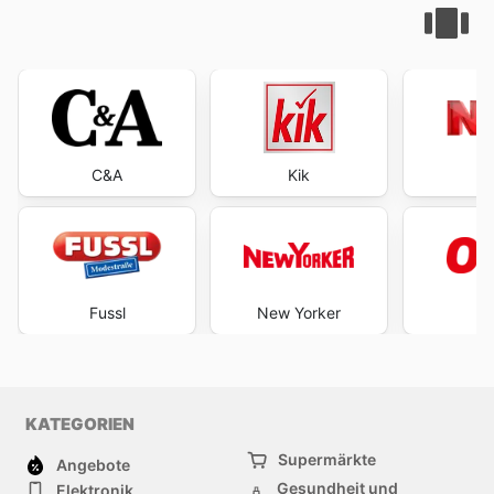
C&A
Kik
Fussl
New Yorker
O
KATEGORIEN
Supermärkte
Angebote
Gesundheit und
Elektronik