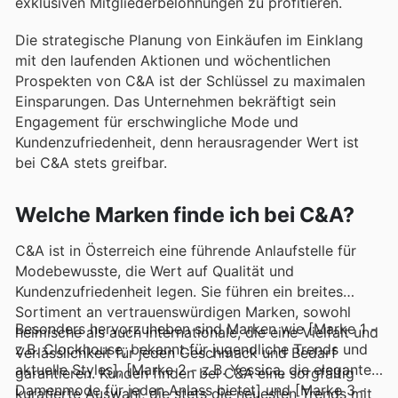
exklusiven Mitgliederbelohnungen zu profitieren.
Die strategische Planung von Einkäufen im Einklang
mit den laufenden Aktionen und wöchentlichen
Prospekten von C&A ist der Schlüssel zu maximalen
Einsparungen. Das Unternehmen bekräftigt sein
Engagement für erschwingliche Mode und
Kundenzufriedenheit, denn herausragender Wert ist
bei C&A stets greifbar.
Welche Marken finde ich bei C&A?
C&A ist in Österreich eine führende Anlaufstelle für
Modebewusste, die Wert auf Qualität und
Kundenzufriedenheit legen. Sie führen ein breites
Sortiment an vertrauenswürdigen Marken, sowohl
Besonders hervorzuheben sind Marken wie [Marke 1 -
heimische als auch internationale, die eine Vielfalt und
z.B. Clockhouse, bekannt für jugendliche Trends und
Verlässlichkeit für jeden Geschmack und Bedarf
aktuelle Styles], [Marke 2 - z.B. Yessica, die elegante
garantieren. Kunden finden bei C&A eine sorgfältig
Damenmode für jeden Anlass bietet] und [Marke 3 -
kuratierte Auswahl, die stets die neuesten Trends mit