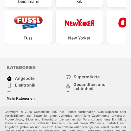
Deichmann
Kik
Fussl
New Yorker
O
KATEGORIEN
Supermärkte
Angebote
Gesundheit und
Elektronik
schönheit
Mode
Sportbekleidung
Baumarkt
Baby und kind
Mehr Kategorien
Haustiere
Andere
Möbel & Wohnen
Copyright © 2026 Gutscheine 365. Alle Rechte vorbehalten. Das Kopieren oder
Vervielfältigen der Texte ist ohne vorherige schriftliche Zustimmung untersagt.
Produktfotos, Bilder und Broschüren dienen nur der Veranschaulichung. Ermäßigte
Preise stammen von offiziellen Händlern, die auf dieser Website aufgeführt sind.
Angebote gelten ab und bis zum Ablaufdatum oder solange der Vorrat reicht. Der
Zweck dieser Website ist informativ und kann nicht verwendet werden, um die