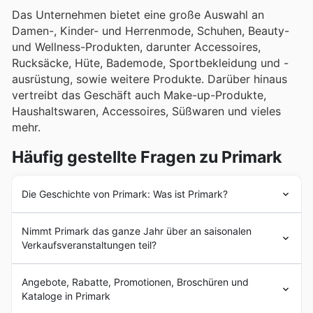
Das Unternehmen bietet eine große Auswahl an
Damen-, Kinder- und Herrenmode, Schuhen, Beauty-
und Wellness-Produkten, darunter Accessoires,
Rucksäcke, Hüte, Bademode, Sportbekleidung und -
ausrüstung, sowie weitere Produkte. Darüber hinaus
vertreibt das Geschäft auch Make-up-Produkte,
Haushaltswaren, Accessoires, Süßwaren und vieles
mehr.
Häufig gestellte Fragen zu Primark
Die Geschichte von Primark: Was ist Primark?
Das erste Geschäft des Unternehmens, das den Namen
Nimmt Primark das ganze Jahr über an saisonalen
Penneys trug und immer noch in Betrieb ist, wurde im
Verkaufsveranstaltungen teil?
Juni 1969 von Arthur Ryan im Auftrag der Familie
Weston (die 1935 Associated British Foods gegründet
Ja, Primark nimmt an zahlreichen saisonalen
hatte) in der Mary Street 47 in Dublin eröffnet. Das
Angebote, Rabatte, Promotionen, Broschüren und
Verkaufsaktionen teil, die das ganze Jahr über
Geschäft hatte in der Republik Irland schnell Erfolg und
Kataloge in Primark
stattfinden. Auf unserer Plattform können Sie bequem
führte zur Expansion nach Nordirland, wo Penneys 1971