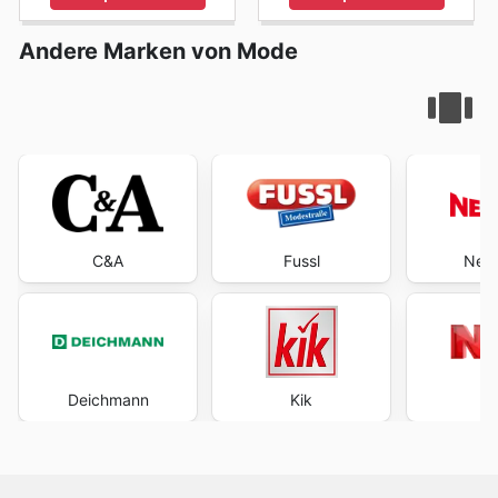
Andere Marken von Mode
C&A
Fussl
New 
Deichmann
Kik