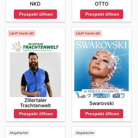
wöchentlichen Angeboten und Online-Katalogen von
NKD
OTTO
Primark, wo oft exklusive Aktionen und Schnäppchen zu
finden sind.
Prospekt öffnen
Prospekt öffnen
Die Vorteile einer Einkaufstour bei Primark liegen auf der
Hand: Sie erhalten authentische Produkte führender
Marken zu unschlagbar günstigen Preisen. Regelmäßige
Läuft heute ab!
Läuft heute ab!
Sales und Sonderangebote ermöglichen es, stets die
neuesten Trends zu erschwinglichen Konditionen zu
ergattern. Es lohnt sich daher, regelmäßig die neuesten
Angebote online zu prüfen und keine
Neuankündigungen oder zeitlich begrenzten Rabatte zu
verpassen.
Finden Sie Ihre Lieblingsmarken bei Primark – erkunden
Sie noch heute die Online-Angebote.
Zillertaler
Swarovski
Trachtenwelt
Prospekt öffnen
Prospekt öffnen
Abgelaufen
Abgelaufen