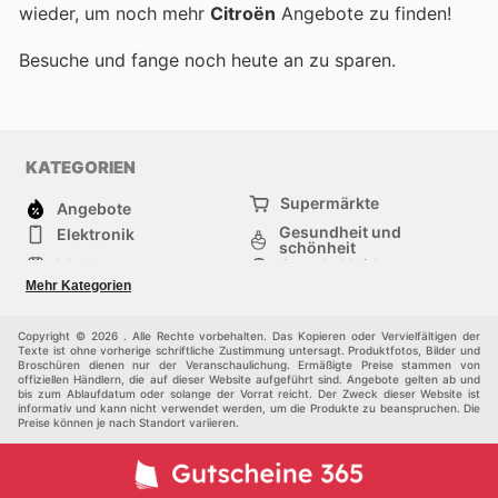
wieder, um noch mehr
Citroën
Angebote zu finden!
Besuche
und fange noch heute an zu sparen.
KATEGORIEN
Supermärkte
Angebote
Gesundheit und
Elektronik
schönheit
Mode
Sportbekleidung
Baumarkt
Baby und kind
Mehr Kategorien
Haustiere
Andere
Möbel & Wohnen
Copyright © 2026 . Alle Rechte vorbehalten. Das Kopieren oder Vervielfältigen der
Texte ist ohne vorherige schriftliche Zustimmung untersagt. Produktfotos, Bilder und
Broschüren dienen nur der Veranschaulichung. Ermäßigte Preise stammen von
offiziellen Händlern, die auf dieser Website aufgeführt sind. Angebote gelten ab und
bis zum Ablaufdatum oder solange der Vorrat reicht. Der Zweck dieser Website ist
informativ und kann nicht verwendet werden, um die Produkte zu beanspruchen. Die
Preise können je nach Standort variieren.