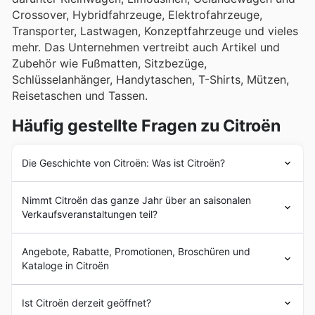
Crossover, Hybridfahrzeuge, Elektrofahrzeuge,
Transporter, Lastwagen, Konzeptfahrzeuge und vieles
mehr. Das Unternehmen vertreibt auch Artikel und
Zubehör wie Fußmatten, Sitzbezüge,
Schlüsselanhänger, Handytaschen, T-Shirts, Mützen,
Reisetaschen und Tassen.
Häufig gestellte Fragen zu Citroën
Die Geschichte von Citroën: Was ist Citroën?
Citroën wurde im Jahr 1919 von André Citroën in
Nimmt Citroën das ganze Jahr über an saisonalen
Frankreich gegründet. Im Laufe der Jahre expandierte
Verkaufsveranstaltungen teil?
das Unternehmen und etablierte sein Design weltweit.
Derzeit ist Citroën eine Tochtergesellschaft von
Selbstverständlich, Citroën beteiligt sich das ganze Jahr
Stellantis, einem multinationalen Unternehmen der
Angebote, Rabatte, Promotionen, Broschüren und
über an zahlreichen saisonalen Verkaufsaktionen, die
Automobilindustrie mit Sitz in Amsterdam, Niederlande.
Kataloge in Citroën
Sie in den aktuellen
Autoflyern Österreich
und
Heute beschäftigt Citroën mehr als 140.000 Mitarbeiter
Angebotsbroschüren
auf unserer Website finden
und unterhält zahlreiche Händler und Werkstätten auf
Citroën ist eine französische Automobilmarke mit
können. Bevor Sie zu Ihrem nächsten Citroën-Händler
Ist Citroën derzeit geöffnet?
der ganzen Welt. In Österreich hat Citroën über 100
Hauptsitz in Poissy, Saint-Ouen, Frankreich. Das
fahren, lohnt es sich, unsere Seite nach attraktiven