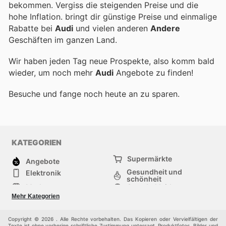
bekommen. Vergiss die steigenden Preise und die
hohe Inflation.
bringt dir günstige Preise und einmalige
Rabatte bei
Audi
und vielen anderen
Andere
Geschäften im ganzen Land.
Wir haben jeden Tag neue Prospekte, also komm bald
wieder, um noch mehr
Audi
Angebote zu finden!
Besuche
und fange noch heute an zu sparen.
KATEGORIEN
Supermärkte
Angebote
Gesundheit und
Elektronik
schönheit
Mode
Sportbekleidung
Baumarkt
Baby und kind
Mehr Kategorien
Haustiere
Andere
Möbel & Wohnen
Copyright © 2026 . Alle Rechte vorbehalten. Das Kopieren oder Vervielfältigen der
Texte ist ohne vorherige schriftliche Zustimmung untersagt. Produktfotos, Bilder und