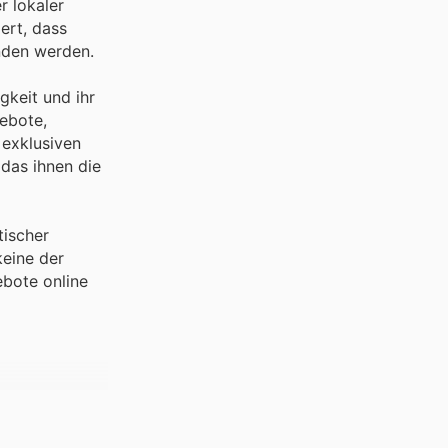
r lokaler
ert, dass
unden werden.
gkeit und ihr
gebote,
 exklusiven
 das ihnen die
tischer
eine der
ebote online