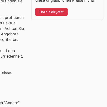
diese unglaublichen Preise nicht!
di finden sie
Hol sie dir jetzt
n profitieren
ts aktuell
n. Achten Sie
ve Angebote
ofitieren.
 und den
ufriedenheit,
rnisse.
ch "Andere"