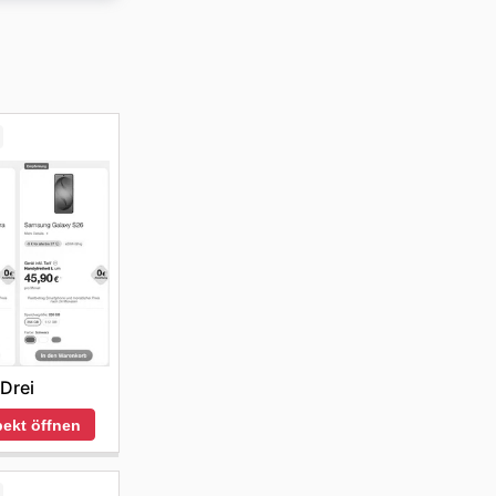
r den
e
Drei
ekt öffnen