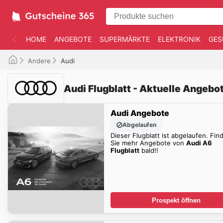
HOME
ANGEBOTE
SUPERMÄRKTE
ELEKTRONIK
GES
Andere
Audi
Audi Flugblatt - Aktuelle Angebo
Audi Angebote
Abgelaufen
Dieser Flugblatt ist abgelaufen. Fin
Sie mehr Angebote von
Audi A6
Flugblatt
bald!!
Prospekt öffnen