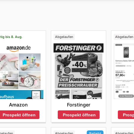
ive Angebote und Rabatte, sondern Sie können sich auch fü
Größentabelle, falls Sie Zweifel an Ihrer Größe haben, sowi
tig bis 8. Aug.
Abgelaufen
Abgelaufen
Amazon
Forstinger
Prospekt öffnen
Prospekt öffnen
Prosp
gelaufen
Abgelaufen
Abgelaufen
Beliebt