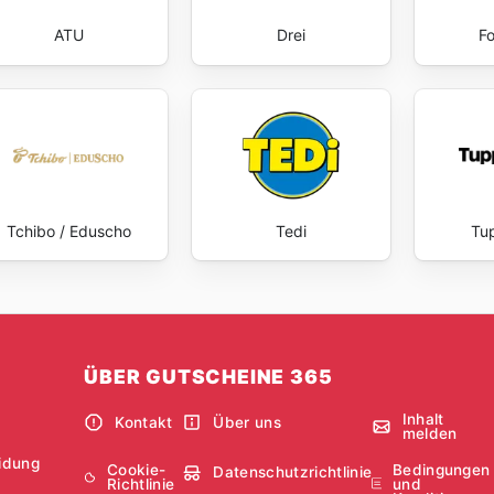
ATU
Drei
Fo
Tchibo / Eduscho
Tedi
Tu
ÜBER GUTSCHEINE 365
Inhalt
Kontakt
Über uns
melden
idung
Cookie-
Bedingungen
Datenschutzrichtlinie
Richtlinie
und