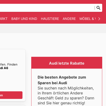
ARKT
BABY UND KIND
HAUSTIERE
ANDERE
MÖBEL & WOHN
Audi letzte Rabatte
ufen. Finden
di A6
Die besten Angebote zum
Sparen bei Audi
Sie suchen nach Möglichkeiten,
in Ihrem örtlichen Andere
en
Geschäft Geld zu sparen? Dann
sind Sie hier genau richtig!