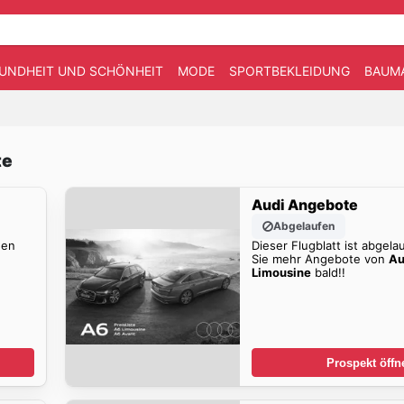
UNDHEIT UND SCHÖNHEIT
MODE
SPORTBEKLEIDUNG
BAUM
te
Audi Angebote
Abgelaufen
den
Dieser Flugblatt ist abgela
Sie mehr Angebote von
Au
Limousine
bald!!
Prospekt öffn