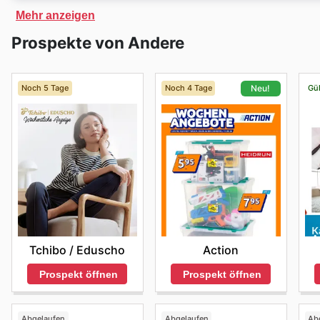
Auf der Website von
Audi
finden Sie nicht nur exklus
Mehr anzeigen
Newsletter anmelden. Auf der Website finden Sie eine 
Prospekte von Andere
Informationen zur Lieferung.
Noch 5 Tage
Noch 4 Tage
Gül
Neu!
Tchibo / Eduscho
Action
Prospekt öffnen
Prospekt öffnen
Abgelaufen
Abgelaufen
Ab