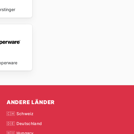
rstinger
pperware
ANDERE LÄNDER
🇨🇭 Schweiz
🇩🇪 Deutschland
🇭🇺 Hungary