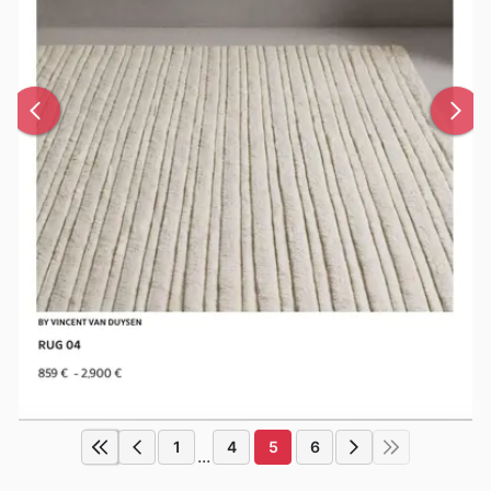
1
4
5
6
...