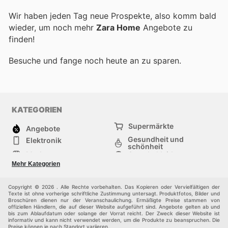
Wir haben jeden Tag neue Prospekte, also komm bald
wieder, um noch mehr
Zara Home
Angebote zu
finden!
Besuche
und fange noch heute an zu sparen.
KATEGORIEN
Supermärkte
Angebote
Gesundheit und
Elektronik
schönheit
Mode
Sportbekleidung
Baumarkt
Baby und kind
Mehr Kategorien
Haustiere
Andere
Möbel & Wohnen
Copyright © 2026 . Alle Rechte vorbehalten. Das Kopieren oder Vervielfältigen der
Texte ist ohne vorherige schriftliche Zustimmung untersagt. Produktfotos, Bilder und
Broschüren dienen nur der Veranschaulichung. Ermäßigte Preise stammen von
offiziellen Händlern, die auf dieser Website aufgeführt sind. Angebote gelten ab und
bis zum Ablaufdatum oder solange der Vorrat reicht. Der Zweck dieser Website ist
informativ und kann nicht verwendet werden, um die Produkte zu beanspruchen. Die
Preise können je nach Standort variieren.