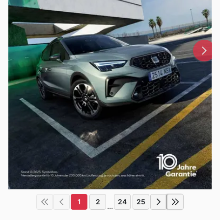
1
2
24
25
...