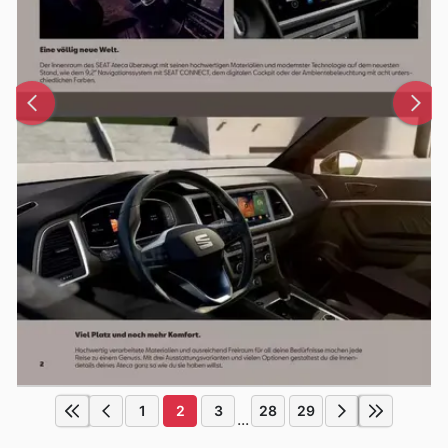
1
2
3
28
29
...