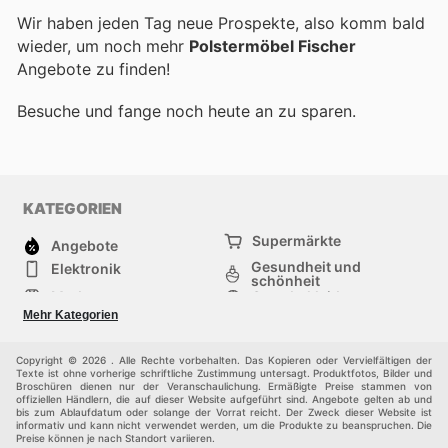
Wir haben jeden Tag neue Prospekte, also komm bald
wieder, um noch mehr
Polstermöbel Fischer
Angebote zu finden!
Besuche
und fange noch heute an zu sparen.
KATEGORIEN
Supermärkte
Angebote
Gesundheit und
Elektronik
schönheit
Mode
Sportbekleidung
Baumarkt
Baby und kind
Mehr Kategorien
Haustiere
Andere
Möbel & Wohnen
Copyright © 2026 . Alle Rechte vorbehalten. Das Kopieren oder Vervielfältigen der
Texte ist ohne vorherige schriftliche Zustimmung untersagt. Produktfotos, Bilder und
Broschüren dienen nur der Veranschaulichung. Ermäßigte Preise stammen von
offiziellen Händlern, die auf dieser Website aufgeführt sind. Angebote gelten ab und
bis zum Ablaufdatum oder solange der Vorrat reicht. Der Zweck dieser Website ist
informativ und kann nicht verwendet werden, um die Produkte zu beanspruchen. Die
Preise können je nach Standort variieren.