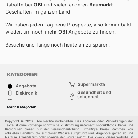
Rabatte bei
OBI
und vielen anderen
Baumarkt
Geschäften im ganzen Land.
Wir haben jeden Tag neue Prospekte, also komm bald
wieder, um noch mehr
OBI
Angebote zu finden!
Besuche
und fange noch heute an zu sparen.
KATEGORIEN
Supermärkte
Angebote
Gesundheit und
Elektronik
schönheit
Mode
Sportbekleidung
Baumarkt
Baby und kind
Mehr Kategorien
Haustiere
Andere
Möbel & Wohnen
Copyright © 2026 . Alle Rechte vorbehalten. Das Kopieren oder Vervielfältigen der
Texte ist ohne vorherige schriftliche Zustimmung untersagt. Produktfotos, Bilder und
Broschüren dienen nur der Veranschaulichung. Ermäßigte Preise stammen von
offiziellen Händlern, die auf dieser Website aufgeführt sind. Angebote gelten ab und
bis zum Ablaufdatum oder solange der Vorrat reicht. Der Zweck dieser Website ist