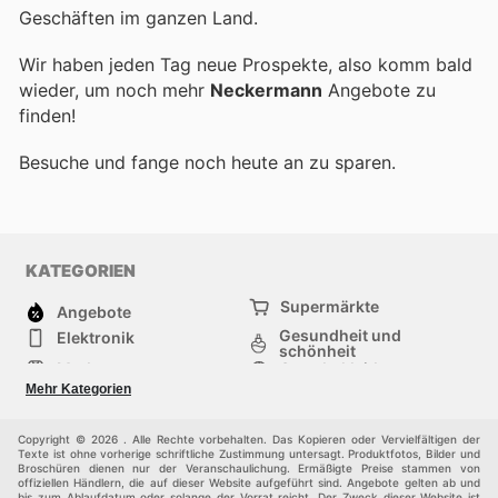
Geschäften im ganzen Land.
Wir haben jeden Tag neue Prospekte, also komm bald
wieder, um noch mehr
Neckermann
Angebote zu
finden!
Besuche
und fange noch heute an zu sparen.
KATEGORIEN
Supermärkte
Angebote
Gesundheit und
Elektronik
schönheit
Mode
Sportbekleidung
Baumarkt
Baby und kind
Mehr Kategorien
Haustiere
Andere
Möbel & Wohnen
Copyright © 2026 . Alle Rechte vorbehalten. Das Kopieren oder Vervielfältigen der
Texte ist ohne vorherige schriftliche Zustimmung untersagt. Produktfotos, Bilder und
Broschüren dienen nur der Veranschaulichung. Ermäßigte Preise stammen von
offiziellen Händlern, die auf dieser Website aufgeführt sind. Angebote gelten ab und
bis zum Ablaufdatum oder solange der Vorrat reicht. Der Zweck dieser Website ist