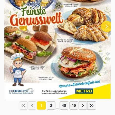
1
2
48
49
...