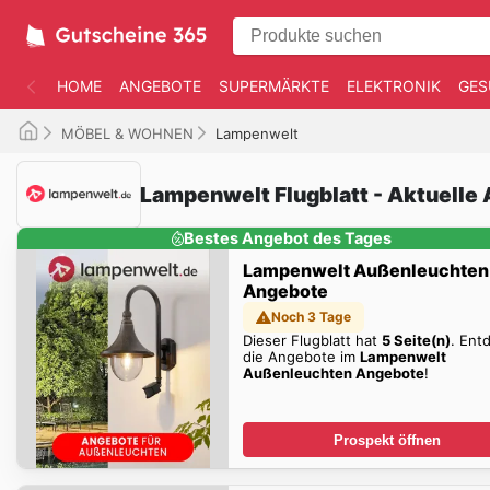
HOME
ANGEBOTE
SUPERMÄRKTE
ELEKTRONIK
GES
MÖBEL & WOHNEN
Lampenwelt
Lampenwelt Flugblatt - Aktuelle
Bestes Angebot des Tages
Lampenwelt Außenleuchten
Angebote
Noch 3 Tage
Dieser Flugblatt hat
5 Seite(n)
. Ent
die Angebote im
Lampenwelt
Außenleuchten Angebote
!
Prospekt öffnen