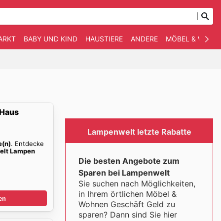
ARKT
BABY UND KIND
HAUSTIERE
ANDERE
MÖBEL & WOHN
 Haus
Lampenwelt letzte Rabatte
e(n)
. Entdecke
elt Lampen
Die besten Angebote zum
Sparen bei Lampenwelt
Sie suchen nach Möglichkeiten,
in Ihrem örtlichen Möbel &
en
Wohnen Geschäft Geld zu
sparen? Dann sind Sie hier