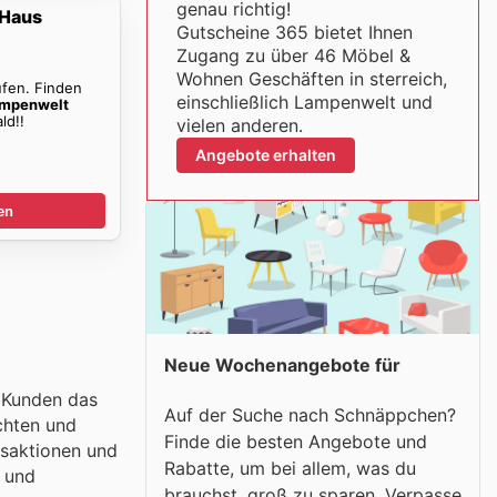
genau richtig!
 Haus
Gutscheine 365 bietet Ihnen
Zugang zu über 46 Möbel &
Wohnen Geschäften in sterreich,
ufen. Finden
einschließlich Lampenwelt und
mpenwelt
ld!!
vielen anderen.
Angebote erhalten
en
Neue Wochenangebote für
d Kunden das
Auf der Suche nach Schnäppchen?
chten und
Finde die besten Angebote und
fsaktionen und
Rabatte, um bei allem, was du
l und
brauchst, groß zu sparen. Verpasse