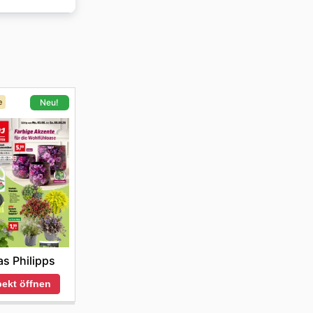
bholung
ufen und
en eine
e
Neu!
s Philipps
ekt öffnen