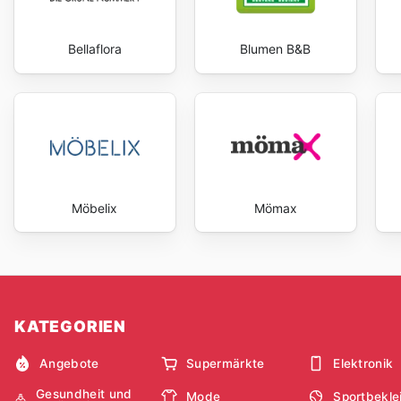
Bellaflora
Blumen B&B
Möbelix
Mömax
KATEGORIEN
Angebote
Supermärkte
Elektronik
Gesundheit und
Mode
Sportbekle