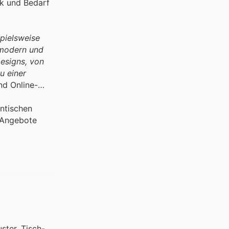
ck und Bedarf
pielsweise
 modern und
Designs, von
u einer
nd Online-
ntischen
n Angebote
ster, Tisch-