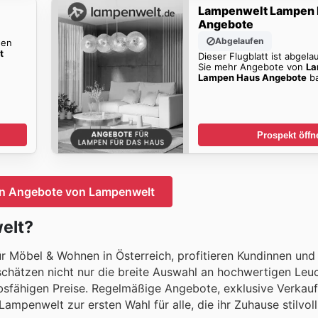
Lampenwelt Lampen
Angebote
Abgelaufen
den
t
Dieser Flugblatt ist abgela
Sie mehr Angebote von
La
Lampen Haus Angebote
ba
Prospekt öffn
en Angebote von Lampenwelt
elt?
r Möbel & Wohnen in Österreich, profitieren Kundinnen un
schätzen nicht nur die breite Auswahl an hochwertigen Leu
sfähigen Preise. Regelmäßige Angebote, exklusive Verkau
ampenwelt zur ersten Wahl für alle, die ihr Zuhause stilvol