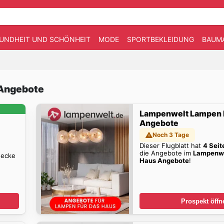
UNDHEIT UND SCHÖNHEIT
MODE
SPORTBEKLEIDUNG
BAUM
 Angebote
Lampenwelt Lampen
Angebote
Noch 3 Tage
Dieser Flugblatt hat
4 Seit
die Angebote im
Lampenw
decke
Haus Angebote
!
Prospekt öffn