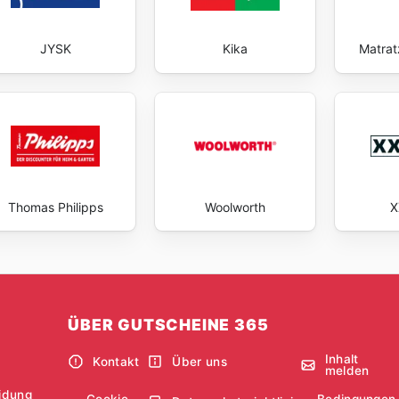
JYSK
Kika
Matrat
Thomas Philipps
Woolworth
X
ÜBER GUTSCHEINE 365
Inhalt
Kontakt
Über uns
melden
idung