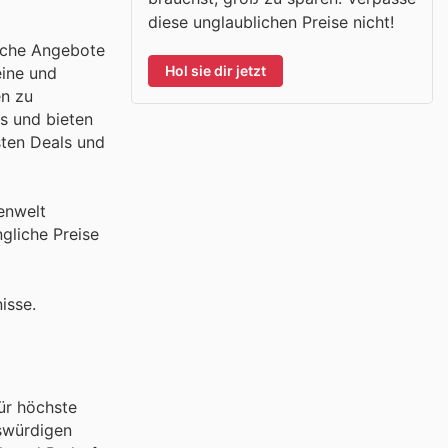
diese unglaublichen Preise nicht!
liche Angebote
Hol sie dir jetzt
eine und
en zu
es und bieten
esten Deals und
enwelt
gliche Preise
isse.
ür höchste
nswürdigen