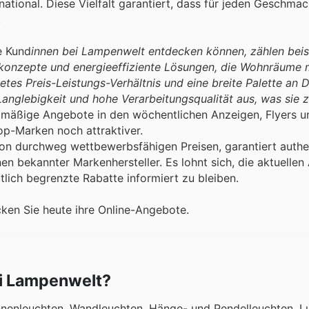
tional. Diese Vielfalt garantiert, dass für jeden Geschma
.
e Kund
innen bei Lampenwelt entdecken können, zählen beis
tkonzepte und energieeffiziente Lösungen, die Wohnräume
etes Preis-Leistungs-Verhältnis und eine breite Palette an 
Langlebigkeit und hohe Verarbeitungsqualität aus, was sie z
lmäßige Angebote in den wöchentlichen Anzeigen, Flyers u
p-Marken noch attraktiver.
on durchweg wettbewerbsfähigen Preisen, garantiert authe
n bekannter Markenhersteller. Es lohnt sich, die aktuelle
lich begrenzte Rabatte informiert zu bleiben.
ken Sie heute ihre Online-Angebote.
ei Lampenwelt?
nnenleuchten, Wandleuchten, Hänge- und Pendelleuchten, Lu