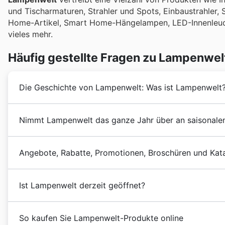
und Tischarmaturen, Strahler und Spots, Einbaustrahler
Home-Artikel, Smart Home-Hängelampen, LED-Innenleuch
vieles mehr.
Häufig gestellte Fragen zu Lampenwel
Die Geschichte von Lampenwelt: Was ist Lampenwelt
Lampenwelt
wurde 1999 in Österreich gegründet. Se
Nimmt Lampenwelt das ganze Jahr über an saisonalen 
Beleuchtungsartikeln von höchster Qualität und von d
versorgen.
Selbstverständlich nimmt Lampenwelt das ganze Jahr ü
In den folgenden Jahren hat
Lampenwelt
sein Geschäf
Angebote, Rabatte, Promotionen, Broschüren und Kat
bequem auf unserer Plattform entdecken können. Durc
Heute ist
Lampenwelt
in Österreich mit einem exklusi
und Broschüren, um keine Schnäppchen zu verpassen, 
Lampenwelt
ist eine österreichische Ladenkette, die 
Angebote zum Schulanfang, Herbstrabatte oder den g
Ist Lampenwelt derzeit geöffnet?
spezialisiert hat.
Lampenwelt
blickt auf eine lange G
Ereignisse wie den Advent, Weihnachten und Neujahr, d
Deutschland.
Sie auf themenbezogene Verkaufsaktionen wie Hallow
Lampenwelt
hat keine physischen Geschäfte in Österr
österreichische Feiertage wie den Nationalfeiertag im
So kaufen Sie Lampenwelt-Produkte online