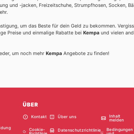
ung und -jacken, Freizeitschuhe, Strumpfhosen, Socken, Bäl
ehr.
stigung, um das Beste für dein Geld zu bekommen. Vergiss
tige Preise und einmalige Rabatte bei
Kempa
und vielen and
ieder, um noch mehr
Kempa
Angebote zu finden!
ÜBER
Inhalt
Kontakt
Über uns
melden
idung
Cookie-
Bedingungen
Datenschutzrichtlinie
Richtlinie
und