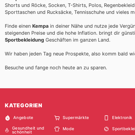
Shorts und Röcke, Socken, T-Shirts, Polos, Regenbekleid
Sporttaschen und Rucksäcke, Tennisschuhe und vieles m
Finde einen
Kempa
in deiner Nähe und nutze jede Vergün
steigenden Preise und die hohe Inflation.
bringt dir güns
Sportbekleidung
Geschäften im ganzen Land.
Wir haben jeden Tag neue Prospekte, also komm bald w
Besuche
und fange noch heute an zu sparen.
KATEGORIEN
Angebote
Supermärkte
Elektronik
Gesundheit und
Mode
Sportbekle
schönheit