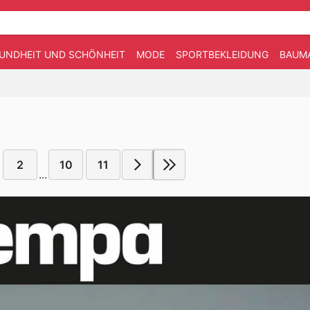
UNDHEIT UND SCHÖNHEIT
MODE
SPORTBEKLEIDUNG
BAUM
2
10
11
...