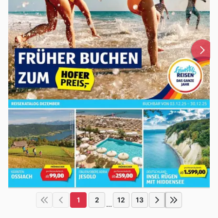
1
2
12
13
...