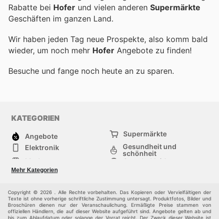
Rabatte bei
Hofer
und vielen anderen
Supermärkte
Geschäften im ganzen Land.
Wir haben jeden Tag neue Prospekte, also komm bald
wieder, um noch mehr
Hofer
Angebote zu finden!
Besuche
und fange noch heute an zu sparen.
KATEGORIEN
Supermärkte
Angebote
Gesundheit und
Elektronik
schönheit
Mode
Sportbekleidung
Baumarkt
Baby und kind
Mehr Kategorien
Haustiere
Andere
Möbel & Wohnen
Copyright © 2026 . Alle Rechte vorbehalten. Das Kopieren oder Vervielfältigen der
Texte ist ohne vorherige schriftliche Zustimmung untersagt. Produktfotos, Bilder und
Broschüren dienen nur der Veranschaulichung. Ermäßigte Preise stammen von
offiziellen Händlern, die auf dieser Website aufgeführt sind. Angebote gelten ab und
bis zum Ablaufdatum oder solange der Vorrat reicht. Der Zweck dieser Website ist