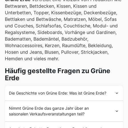
Bettwaren, Bettdecken, Kissen, Kissen und
Unterbetten, Topper, Kissenbezüge, Deckenbezüge,
Bettlaken und Bettwäsche, Matratzen, Möbel, Sofas
und Couches, Schlafsofas, Couchtische, Modul- und
Regalsysteme, Sideboards, Vorhänge und Gardinen,
Badematten, Bademäntel, Badzubehör,
Wohnaccessoires, Kerzen, Raumdüfte, Bekleidung,
Hosen und Jeans, Blusen, Pullover, Strickjacken,
Hemden und vieles mehr.
Häufig gestellte Fragen zu Grüne
Erde
Die Geschichte von Grüne Erde: Was ist Grüne Erde?
Grüne Erde
wurde 1989 in Österreich von Andreas
Nimmt Grüne Erde das ganze Jahr über an
Brandstetter gegründet. Seit den Anfängen hat
Grüne
saisonalen Verkaufsveranstaltungen teil?
Erde
das Ziel, seinen Kunden nachhaltige und
umweltfreundliche Möbel und Einrichtungsgegenstände
Ja, Grüne Erde nimmt an zahlreichen saisonalen
von höchster Qualität zu bieten. In den darauffolgenden