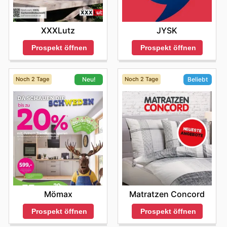
XXXLutz
JYSK
Prospekt öffnen
Prospekt öffnen
Noch 2 Tage
Noch 2 Tage
Neu!
Beliebt
Mömax
Matratzen Concord
Prospekt öffnen
Prospekt öffnen