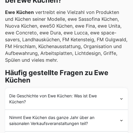
bei Ewe Küchen?
Ewe Küchen
vertreibt eine Vielzahl von Produkten
und Küchen seiner Modelle, ewe Sassofina Küchen,
Nuova Küchen, ewe50 Küchen, ewe Fina, ewe Unita,
ewe Concreto, ewe Dura, ewe Lucca, ewe space-
savers, Landhausküchen, FM Ketensteig, FM Gulgwald,
FM Hirschlam, Küchenausstattung, Organisation und
Aufbewahrung, Arbeitsplatten, Lichtdesign, Griffe,
Spülen und vieles mehr.
Häufig gestellte Fragen zu Ewe
Küchen
Die Geschichte von Ewe Küchen: Was ist Ewe
Küchen?
Ewe Küchen
wurde im Jahr 1967 in Österreich
Nimmt Ewe Küchen das ganze Jahr über an
gegründet. Seit den Anfängen verfolgt
Ewe Küchen
saisonalen Verkaufsveranstaltungen teil?
das Ziel, seinen Kunden moderne, qualitativ
hochwertige Küchen und Kücheneinrichtungen zu