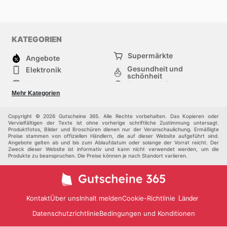
KATEGORIEN
Supermärkte
Angebote
Gesundheit und
Elektronik
schönheit
Mode
Sportbekleidung
Baumarkt
Baby und kind
Mehr Kategorien
Haustiere
Andere
Möbel & Wohnen
Copyright © 2026 Gutscheine 365. Alle Rechte vorbehalten. Das Kopieren oder
Vervielfältigen der Texte ist ohne vorherige schriftliche Zustimmung untersagt.
Produktfotos, Bilder und Broschüren dienen nur der Veranschaulichung. Ermäßigte
Preise stammen von offiziellen Händlern, die auf dieser Website aufgeführt sind.
Angebote gelten ab und bis zum Ablaufdatum oder solange der Vorrat reicht. Der
Zweck dieser Website ist informativ und kann nicht verwendet werden, um die
Produkte zu beanspruchen. Die Preise können je nach Standort variieren.
Kontakt
Über uns
Inhalt melden
Cookie-Richtlinie
Länder
Datenschutzrichtlinie
Bedingungen und Konditionen