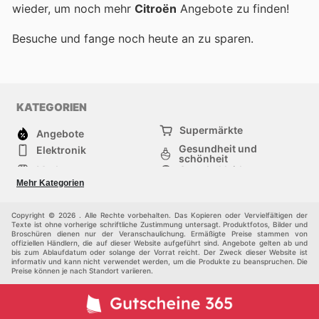
wieder, um noch mehr
Citroën
Angebote zu finden!
Besuche
und fange noch heute an zu sparen.
KATEGORIEN
Supermärkte
Angebote
Gesundheit und
Elektronik
schönheit
Mode
Sportbekleidung
Baumarkt
Baby und kind
Mehr Kategorien
Haustiere
Andere
Möbel & Wohnen
Copyright © 2026 . Alle Rechte vorbehalten. Das Kopieren oder Vervielfältigen der
Texte ist ohne vorherige schriftliche Zustimmung untersagt. Produktfotos, Bilder und
Broschüren dienen nur der Veranschaulichung. Ermäßigte Preise stammen von
offiziellen Händlern, die auf dieser Website aufgeführt sind. Angebote gelten ab und
bis zum Ablaufdatum oder solange der Vorrat reicht. Der Zweck dieser Website ist
informativ und kann nicht verwendet werden, um die Produkte zu beanspruchen. Die
Preise können je nach Standort variieren.