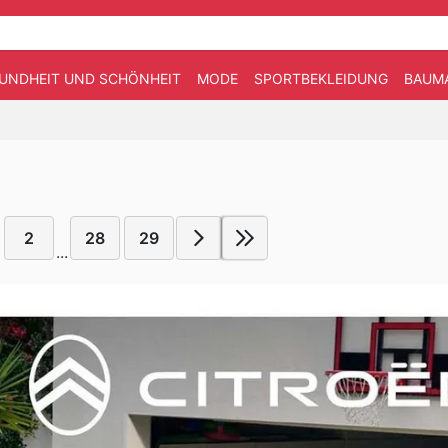
UNDHEIT UND SCHÖNHEIT
MODE
SPORTBEKLEIDUNG
BAUM
2
28
29
...