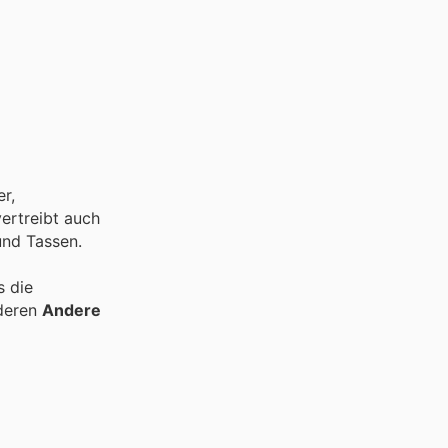
r,
ertreibt auch
und Tassen.
s die
deren
Andere