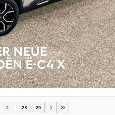
2
28
29
...