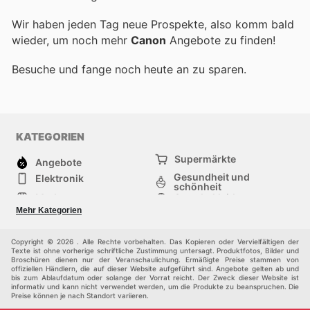
Wir haben jeden Tag neue Prospekte, also komm bald
wieder, um noch mehr
Canon
Angebote zu finden!
Besuche
und fange noch heute an zu sparen.
KATEGORIEN
Supermärkte
Angebote
Gesundheit und
Elektronik
schönheit
Mode
Sportbekleidung
Baumarkt
Baby und kind
Mehr Kategorien
Haustiere
Andere
Möbel & Wohnen
Copyright © 2026 . Alle Rechte vorbehalten. Das Kopieren oder Vervielfältigen der
Texte ist ohne vorherige schriftliche Zustimmung untersagt. Produktfotos, Bilder und
Broschüren dienen nur der Veranschaulichung. Ermäßigte Preise stammen von
offiziellen Händlern, die auf dieser Website aufgeführt sind. Angebote gelten ab und
bis zum Ablaufdatum oder solange der Vorrat reicht. Der Zweck dieser Website ist
informativ und kann nicht verwendet werden, um die Produkte zu beanspruchen. Die
Preise können je nach Standort variieren.