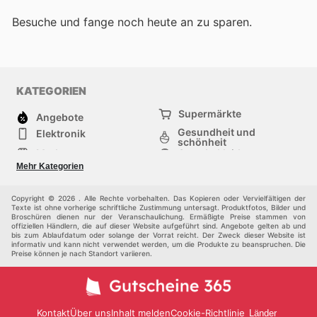
Besuche
und fange noch heute an zu sparen.
KATEGORIEN
Supermärkte
Angebote
Gesundheit und
Elektronik
schönheit
Mode
Sportbekleidung
Baumarkt
Baby und kind
Mehr Kategorien
Haustiere
Andere
Möbel & Wohnen
Copyright © 2026 . Alle Rechte vorbehalten. Das Kopieren oder Vervielfältigen der
Texte ist ohne vorherige schriftliche Zustimmung untersagt. Produktfotos, Bilder und
Broschüren dienen nur der Veranschaulichung. Ermäßigte Preise stammen von
offiziellen Händlern, die auf dieser Website aufgeführt sind. Angebote gelten ab und
bis zum Ablaufdatum oder solange der Vorrat reicht. Der Zweck dieser Website ist
informativ und kann nicht verwendet werden, um die Produkte zu beanspruchen. Die
Preise können je nach Standort variieren.
Kontakt
Über uns
Inhalt melden
Cookie-Richtlinie
Länder