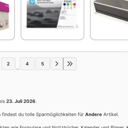
2
4
5
...
bis
23. Juli 2026
.
findest du tolle Sparmöglichkeiten für
Andere
Artikel.
kten wie Formulare und Notizbücher, Kalender und Planer, 