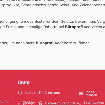
urprodukte, Schreibtischzubehör, Schul- und Zeichenbedarf
günstigung, um das Beste für dein Geld zu bekommen. Verg
tige Preise und einmalige Rabatte bei
Büroprofi
und vielen 
ieder, um noch mehr
Büroprofi
Angebote zu finden!
ÜBER
Inhalt
Kontakt
Über uns
melden
idung
Cookie-
Bedingungen
Datenschutzrichtlinie