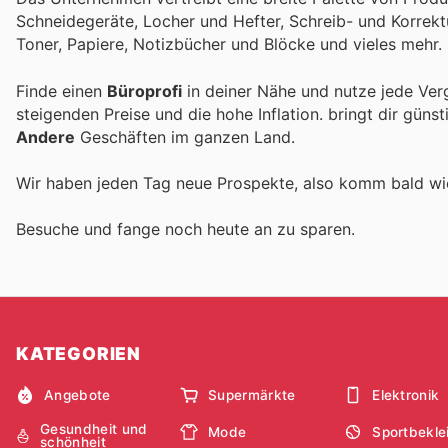
Schneidegeräte, Locher und Hefter, Schreib- und Korrekt
Toner, Papiere, Notizbücher und Blöcke und vieles mehr.
Finde einen
Büroprofi
in deiner Nähe und nutze jede Ver
steigenden Preise und die hohe Inflation.
bringt dir güns
Andere
Geschäften im ganzen Land.
Wir haben jeden Tag neue Prospekte, also komm bald w
Besuche
und fange noch heute an zu sparen.
KATEGORIEN
Angebote
Supermärkte
Elektronik
Gesundheit und
Mode
Sportbekle
schönheit