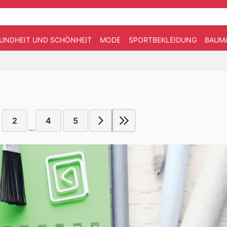
UNDHEIT UND SCHÖNHEIT
MODE
SPORTBEKLEIDUNG
BAUM
2
4
5
...