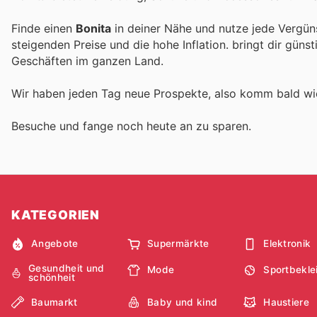
Finde einen
Bonita
in deiner Nähe und nutze jede Vergün
steigenden Preise und die hohe Inflation.
bringt dir güns
Geschäften im ganzen Land.
Wir haben jeden Tag neue Prospekte, also komm bald w
Besuche
und fange noch heute an zu sparen.
KATEGORIEN
Angebote
Supermärkte
Elektronik
Gesundheit und
Mode
Sportbekle
schönheit
Baumarkt
Baby und kind
Haustiere