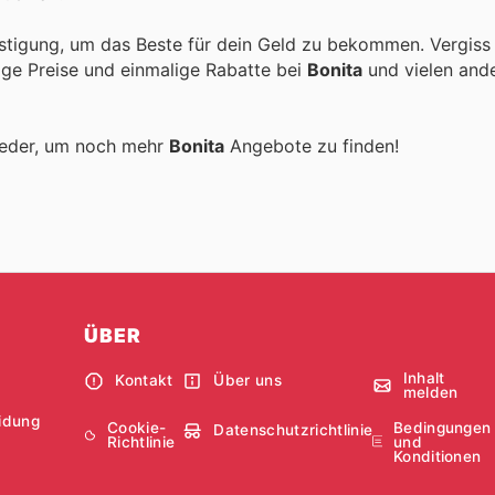
stigung, um das Beste für dein Geld zu bekommen. Vergiss
tige Preise und einmalige Rabatte bei
Bonita
und vielen and
ieder, um noch mehr
Bonita
Angebote zu finden!
ÜBER
Inhalt
Kontakt
Über uns
melden
idung
Cookie-
Bedingungen
Datenschutzrichtlinie
Richtlinie
und
Konditionen