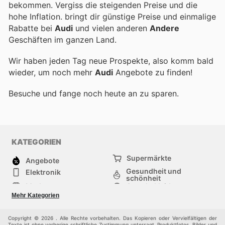
bekommen. Vergiss die steigenden Preise und die
hohe Inflation.
bringt dir günstige Preise und einmalige
Rabatte bei
Audi
und vielen anderen
Andere
Geschäften im ganzen Land.
Wir haben jeden Tag neue Prospekte, also komm bald
wieder, um noch mehr
Audi
Angebote zu finden!
Besuche
und fange noch heute an zu sparen.
KATEGORIEN
Supermärkte
Angebote
Gesundheit und
Elektronik
schönheit
Mode
Sportbekleidung
Baumarkt
Baby und kind
Mehr Kategorien
Haustiere
Andere
Möbel & Wohnen
Copyright © 2026 . Alle Rechte vorbehalten. Das Kopieren oder Vervielfältigen der
Texte ist ohne vorherige schriftliche Zustimmung untersagt. Produktfotos, Bilder und