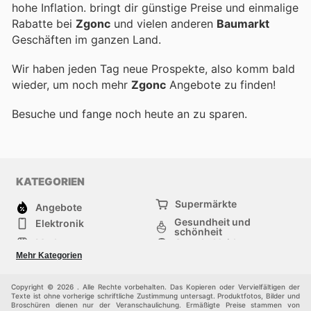
hohe Inflation.
bringt dir günstige Preise und einmalige
Rabatte bei
Zgonc
und vielen anderen
Baumarkt
Geschäften im ganzen Land.
Wir haben jeden Tag neue Prospekte, also komm bald
wieder, um noch mehr
Zgonc
Angebote zu finden!
Besuche
und fange noch heute an zu sparen.
KATEGORIEN
Supermärkte
Angebote
Gesundheit und
Elektronik
schönheit
Mode
Sportbekleidung
Baumarkt
Baby und kind
Mehr Kategorien
Haustiere
Andere
Möbel & Wohnen
Copyright © 2026 . Alle Rechte vorbehalten. Das Kopieren oder Vervielfältigen der
Texte ist ohne vorherige schriftliche Zustimmung untersagt. Produktfotos, Bilder und
Broschüren dienen nur der Veranschaulichung. Ermäßigte Preise stammen von