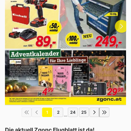
1
2
24
25
...
Die aktuell Zgonc Flugblatt ist da!