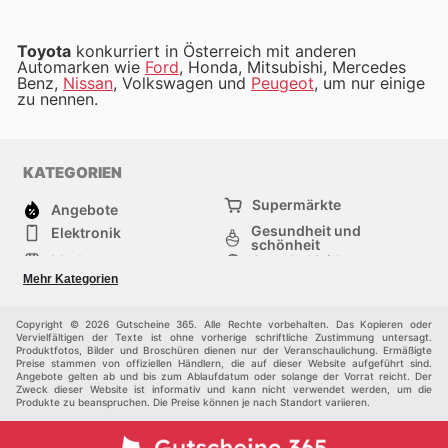
Toyota
konkurriert in Österreich mit anderen
Automarken wie
Ford
, Honda, Mitsubishi, Mercedes
Benz,
Nissan
, Volkswagen und
Peugeot
, um nur einige
zu nennen.
KATEGORIEN
Supermärkte
Angebote
Gesundheit und
Elektronik
schönheit
Mode
Sportbekleidung
Baumarkt
Baby und kind
Mehr Kategorien
Haustiere
Andere
Möbel & Wohnen
Copyright © 2026 Gutscheine 365. Alle Rechte vorbehalten. Das Kopieren oder
Vervielfältigen der Texte ist ohne vorherige schriftliche Zustimmung untersagt.
Produktfotos, Bilder und Broschüren dienen nur der Veranschaulichung. Ermäßigte
Preise stammen von offiziellen Händlern, die auf dieser Website aufgeführt sind.
Angebote gelten ab und bis zum Ablaufdatum oder solange der Vorrat reicht. Der
Zweck dieser Website ist informativ und kann nicht verwendet werden, um die
Produkte zu beanspruchen. Die Preise können je nach Standort variieren.