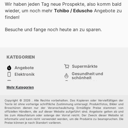
Wir haben jeden Tag neue Prospekte, also komm bald
wieder, um noch mehr
Tchibo / Eduscho
Angebote zu
finden!
Besuche
und fange noch heute an zu sparen.
KATEGORIEN
Supermärkte
Angebote
Gesundheit und
Elektronik
schönheit
Mode
Sportbekleidung
Baumarkt
Baby und kind
Mehr Kategorien
Haustiere
Andere
Möbel & Wohnen
Copyright © 2026 . Alle Rechte vorbehalten. Das Kopieren oder Vervielfältigen der
Texte ist ohne vorherige schriftliche Zustimmung untersagt. Produktfotos, Bilder und
Broschüren dienen nur der Veranschaulichung. Ermäßigte Preise stammen von
offiziellen Händlern, die auf dieser Website aufgeführt sind. Angebote gelten ab und
bis zum Ablaufdatum oder solange der Vorrat reicht. Der Zweck dieser Website ist
informativ und kann nicht verwendet werden, um die Produkte zu beanspruchen. Die
Preise können je nach Standort variieren.