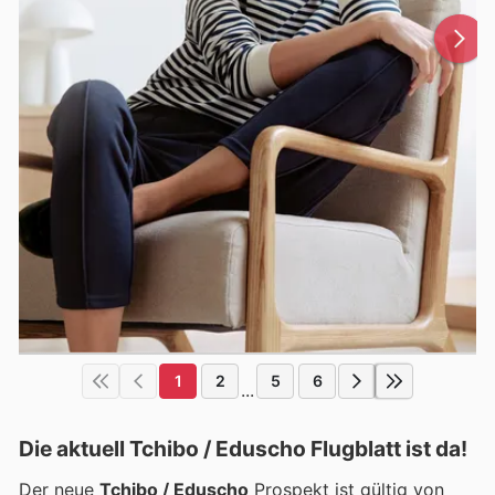
1
2
5
6
...
Die aktuell Tchibo / Eduscho Flugblatt ist da!
Der neue
Tchibo / Eduscho
Prospekt ist gültig von