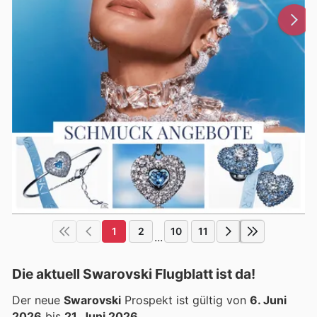
1
2
10
11
...
Die aktuell Swarovski Flugblatt ist da!
Der neue
Swarovski
Prospekt ist gültig von
6. Juni
2026
bis
21. Juni 2026
.