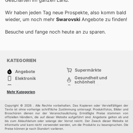
Wir haben jeden Tag neue Prospekte, also komm bald
wieder, um noch mehr
Swarovski
Angebote zu finden!
Besuche
und fange noch heute an zu sparen.
KATEGORIEN
Supermärkte
Angebote
Gesundheit und
Elektronik
schönheit
Mode
Sportbekleidung
Baumarkt
Baby und kind
Mehr Kategorien
Haustiere
Andere
Möbel & Wohnen
Copyright © 2026 . Alle Rechte vorbehalten. Das Kopieren oder Vervielfältigen der
Texte ist ohne vorherige schriftliche Zustimmung untersagt. Produktfotos, Bilder und
Broschüren dienen nur der Veranschaulichung. Ermäßigte Preise stammen von
offiziellen Händlern, die auf dieser Website aufgeführt sind. Angebote gelten ab und
bis zum Ablaufdatum oder solange der Vorrat reicht. Der Zweck dieser Website ist
informativ und kann nicht verwendet werden, um die Produkte zu beanspruchen. Die
Preise können je nach Standort variieren.