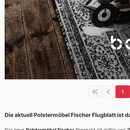
1
Die aktuell Polstermöbel Fischer Flugblatt ist d
Der neue
Polstermöbel Fischer
Prospekt ist gültig von
2