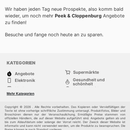
Wir haben jeden Tag neue Prospekte, also komm bald
wieder, um noch mehr
Peek & Cloppenburg
Angebote
zu finden!
Besuche
und fange noch heute an zu sparen.
KATEGORIEN
Supermärkte
Angebote
Gesundheit und
Elektronik
schönheit
Mode
Sportbekleidung
Baumarkt
Baby und kind
Mehr Kategorien
Haustiere
Andere
Möbel & Wohnen
Copyright © 2026 . Alle Rechte vorbehalten. Das Kopieren oder Vervielfältigen der
Texte ist ohne vorherige schriftliche Zustimmung untersagt. Produktfotos, Bilder und
Broschüren dienen nur der Veranschaulichung. Ermäßigte Preise stammen von
offiziellen Händlern, die auf dieser Website aufgeführt sind. Angebote gelten ab und
bis zum Ablaufdatum oder solange der Vorrat reicht. Der Zweck dieser Website ist
informativ und kann nicht verwendet werden, um die Produkte zu beanspruchen. Die
Preise können je nach Standort variieren.