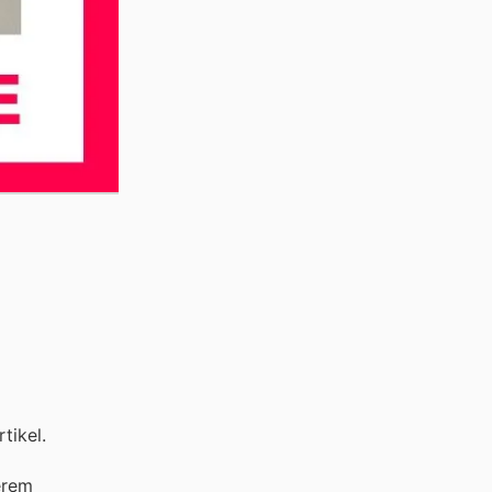
tikel.
erem