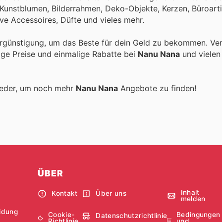
Kunstblumen, Bilderrahmen, Deko-Objekte, Kerzen, Büroarti
ve Accessoires, Düfte und vieles mehr.
rgünstigung, um das Beste für dein Geld zu bekommen. Ver
tige Preise und einmalige Rabatte bei
Nanu Nana
und vielen
ieder, um noch mehr
Nanu Nana
Angebote zu finden!
ÜBER
Inhalt
Kontakt
Über uns
melden
idung
Cookie-
Bedingungen
Datenschutzrichtlinie
Richtlinie
und