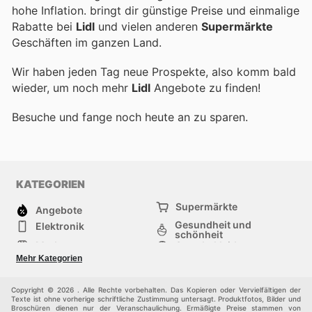
hohe Inflation.
bringt dir günstige Preise und einmalige
Rabatte bei
Lidl
und vielen anderen
Supermärkte
Geschäften im ganzen Land.
Wir haben jeden Tag neue Prospekte, also komm bald
wieder, um noch mehr
Lidl
Angebote zu finden!
Besuche
und fange noch heute an zu sparen.
KATEGORIEN
Supermärkte
Angebote
Gesundheit und
Elektronik
schönheit
Mode
Sportbekleidung
Baumarkt
Baby und kind
Mehr Kategorien
Haustiere
Andere
Möbel & Wohnen
Copyright © 2026 . Alle Rechte vorbehalten. Das Kopieren oder Vervielfältigen der
Texte ist ohne vorherige schriftliche Zustimmung untersagt. Produktfotos, Bilder und
Broschüren dienen nur der Veranschaulichung. Ermäßigte Preise stammen von