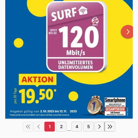
1
2
4
5
...