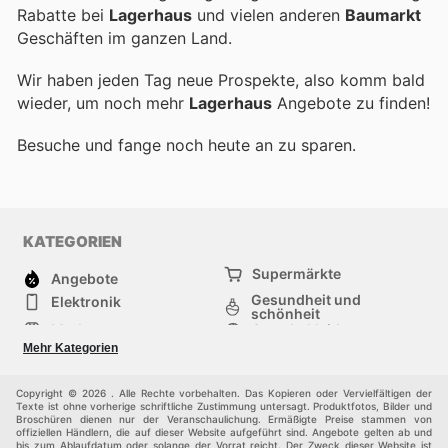
Rabatte bei
Lagerhaus
und vielen anderen
Baumarkt
Geschäften im ganzen Land.
Wir haben jeden Tag neue Prospekte, also komm bald
wieder, um noch mehr
Lagerhaus
Angebote zu finden!
Besuche
und fange noch heute an zu sparen.
KATEGORIEN
Supermärkte
Angebote
Gesundheit und
Elektronik
schönheit
Mode
Sportbekleidung
Baumarkt
Baby und kind
Mehr Kategorien
Haustiere
Andere
Möbel & Wohnen
Copyright © 2026 . Alle Rechte vorbehalten. Das Kopieren oder Vervielfältigen der
Texte ist ohne vorherige schriftliche Zustimmung untersagt. Produktfotos, Bilder und
Broschüren dienen nur der Veranschaulichung. Ermäßigte Preise stammen von
offiziellen Händlern, die auf dieser Website aufgeführt sind. Angebote gelten ab und
bis zum Ablaufdatum oder solange der Vorrat reicht. Der Zweck dieser Website ist