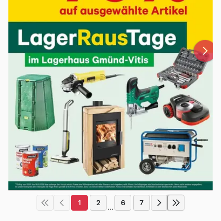
1
2
6
7
...