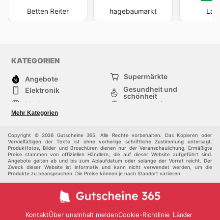
Betten Reiter
hagebaumarkt
Lag
KATEGORIEN
Supermärkte
Angebote
Gesundheit und
Elektronik
schönheit
Mode
Sportbekleidung
Baumarkt
Baby und kind
Mehr Kategorien
Haustiere
Andere
Möbel & Wohnen
Copyright © 2026 Gutscheine 365. Alle Rechte vorbehalten. Das Kopieren oder
Vervielfältigen der Texte ist ohne vorherige schriftliche Zustimmung untersagt.
Produktfotos, Bilder und Broschüren dienen nur der Veranschaulichung. Ermäßigte
Preise stammen von offiziellen Händlern, die auf dieser Website aufgeführt sind.
Angebote gelten ab und bis zum Ablaufdatum oder solange der Vorrat reicht. Der
Zweck dieser Website ist informativ und kann nicht verwendet werden, um die
Produkte zu beanspruchen. Die Preise können je nach Standort variieren.
Kontakt
Über uns
Inhalt melden
Cookie-Richtlinie
Länder