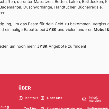
chäften, darunter Matratzen, Betten, Laken, Bettdecken, Kl
, Bademäntel, Duschvorhänge, Handtücher, Bücherregale,
ren.
tigung, um das Beste für dein Geld zu bekommen. Vergiss 
und einmalige Rabatte bei
JYSK
und vielen anderen
Möbel 
ieder, um noch mehr
JYSK
Angebote zu finden!
ÜBER
Inhalt
Kontakt
Über uns
melden
idung
Cookie-
Bedingungen
Datenschutzrichtlinie