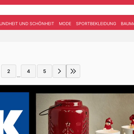
UNDHEIT UND SCHÖNHEIT
MODE
SPORTBEKLEIDUNG
BAUM
2
4
5
...