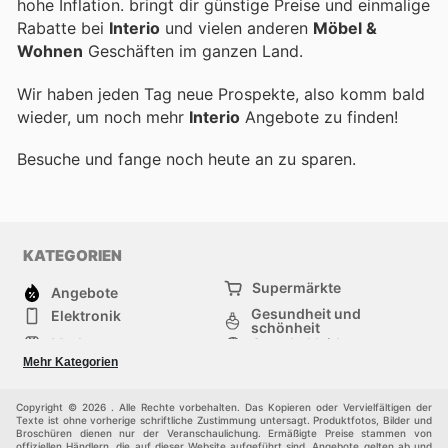
hohe Inflation.
bringt dir günstige Preise und einmalige
Rabatte bei
Interio
und vielen anderen
Möbel &
Wohnen
Geschäften im ganzen Land.
Wir haben jeden Tag neue Prospekte, also komm bald
wieder, um noch mehr
Interio
Angebote zu finden!
Besuche
und fange noch heute an zu sparen.
KATEGORIEN
Supermärkte
Angebote
Gesundheit und
Elektronik
schönheit
Mode
Sportbekleidung
Baumarkt
Baby und kind
Mehr Kategorien
Haustiere
Andere
Möbel & Wohnen
Copyright © 2026 . Alle Rechte vorbehalten. Das Kopieren oder Vervielfältigen der
Texte ist ohne vorherige schriftliche Zustimmung untersagt. Produktfotos, Bilder und
Broschüren dienen nur der Veranschaulichung. Ermäßigte Preise stammen von
offiziellen Händlern, die auf dieser Website aufgeführt sind. Angebote gelten ab und