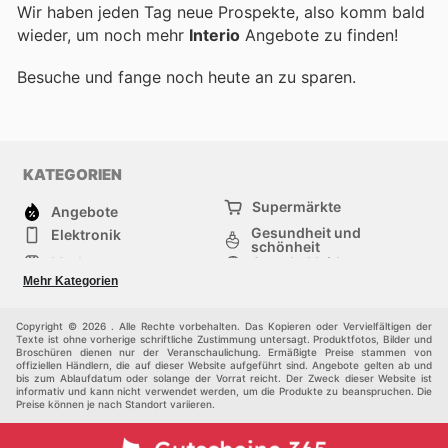
Wir haben jeden Tag neue Prospekte, also komm bald
wieder, um noch mehr
Interio
Angebote zu finden!
Besuche
und fange noch heute an zu sparen.
KATEGORIEN
Supermärkte
Angebote
Gesundheit und
Elektronik
schönheit
Mode
Sportbekleidung
Baumarkt
Baby und kind
Mehr Kategorien
Haustiere
Andere
Möbel & Wohnen
Copyright © 2026 . Alle Rechte vorbehalten. Das Kopieren oder Vervielfältigen der
Texte ist ohne vorherige schriftliche Zustimmung untersagt. Produktfotos, Bilder und
Broschüren dienen nur der Veranschaulichung. Ermäßigte Preise stammen von
offiziellen Händlern, die auf dieser Website aufgeführt sind. Angebote gelten ab und
bis zum Ablaufdatum oder solange der Vorrat reicht. Der Zweck dieser Website ist
informativ und kann nicht verwendet werden, um die Produkte zu beanspruchen. Die
Preise können je nach Standort variieren.