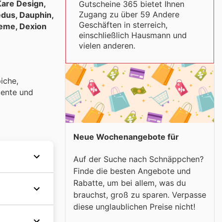
are Design,
Gutscheine 365 bietet Ihnen
Zugang zu über 59 Andere
edus, Dauphin,
Geschäften in sterreich,
teme, Dexion
einschließlich Hausmann und
vielen anderen.
iche,
mente und
Neue Wochenangebote für
Auf der Suche nach Schnäppchen?
Finde die besten Angebote und
 kleinen
Rabatte, um bei allem, was du
den mit
brauchst, groß zu sparen. Verpasse
en. In
diese unglaublichen Preise nicht!
Um von
ahl von