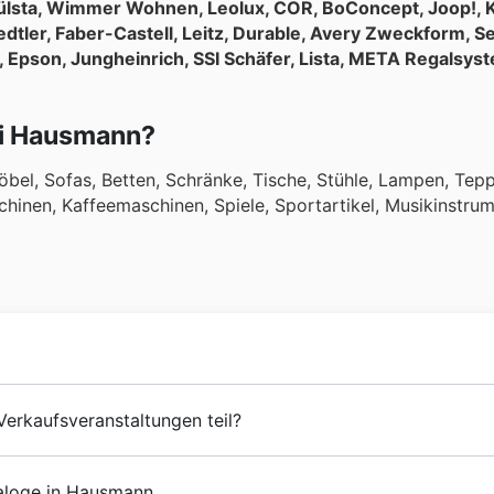
ülsta, Wimmer Wohnen, Leolux, COR, BoConcept, Joop!, K
dtler, Faber-Castell, Leitz, Durable, Avery Zweckform, S
, Epson, Jungheinrich, SSI Schäfer, Lista, META Regalsys
ei Hausmann?
öbel, Sofas, Betten, Schränke, Tische, Stühle, Lampen, Tepp
chinen, Kaffeemaschinen, Spiele, Sportartikel, Musikinstru
aussman gegründet. Zu Beginn begann
Hausmann
n mit einem
erkaufsveranstaltungen teil?
 Von Anfang an war es das Ziel von
Hausmann
n, seine Kun
glebigkeit der führenden Marken auf dem Markt zu versorg
sveranstaltungen über das ganze Jahr in Österreich teil. 
ken Expansionsprozess mit der Aufnahme einer großen Anz
aloge in Hausmann