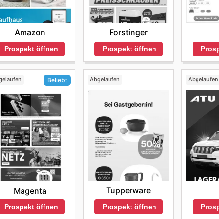
Amazon
Forstinger
Prospekt öffnen
Prospekt öffnen
Prosp
gelaufen
Abgelaufen
Abgelaufen
Beliebt
Tupperware
Magenta
Prospekt öffnen
Prosp
Prospekt öffnen