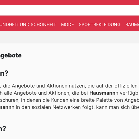
UNDHEIT UND SCHÖNHEIT
MODE
SPORTBEKLEIDUNG
BAUM
ngebote
nn?
e die Angebote und Aktionen nutzen, die auf der offiziellen
ch alle Angebote und Aktionen, die bei
Hausmann
n verfügba
oschüren, in denen die Kunden eine breite Palette von Ange
mann
n in den sozialen Netzwerken folgt, kann man sich übe
n?