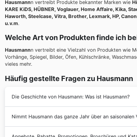
Hausmann
n vertreibt Produkte bekannter Marken wie
H
KARE KiDS, HÜBNER, Voglauer, Home Affaire, Kika, Stae
Haworth, Steelcase, Vitra, Brother, Lexmark, HP, Canon
u.v.m
.
Welche Art von Produkten finde ich b
Hausmann
n vertreibt eine Vielzahl von Produkten wie M
Vorhänge, Spiegel, Bilder, Öfen, Kühlschränke, Waschmas
vieles mehr.
Häufig gestellte Fragen zu Hausmann
Die Geschichte von Hausmann: Was ist Hausmann?
Hausmann
n wurde 1872 in Österreich von Albert H
Nimmt Hausmann das ganze Jahr über an saisonalen V
Geschäft in Linz, in dem Werkzeuge verkauft wurden.
Bürobedarf und Möbeln von höchster Qualität und Lan
Ja, Hausmann nimmt an zahlreichen saisonalen Verkauf
den folgenden Jahren erlebte
Hausmann
n einen star
Angebote, Rabatte, Promotionen, Broschüren und Kat