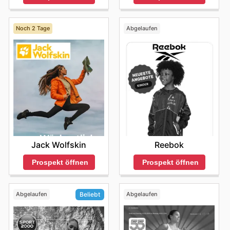
garantiert authentischen Produkten und regelmäßigen
Verkaufsaktionen von ihren Lieblingsmarken. Giga Sport
lädt alle Sportbegeisterten herzlich ein, die neuesten
Noch 2 Tage
Abgelaufen
Angebote online zu erkunden und sich über
Neuzugänge sowie zeitlich begrenzte Rabatte auf dem
Laufenden zu halten.
Finden Sie Ihre Lieblingsmarken bei Giga Sport –
entdecken Sie heute noch die Online-Angebote.
Jack Wolfskin
Reebok
Prospekt öffnen
Prospekt öffnen
Abgelaufen
Abgelaufen
Beliebt