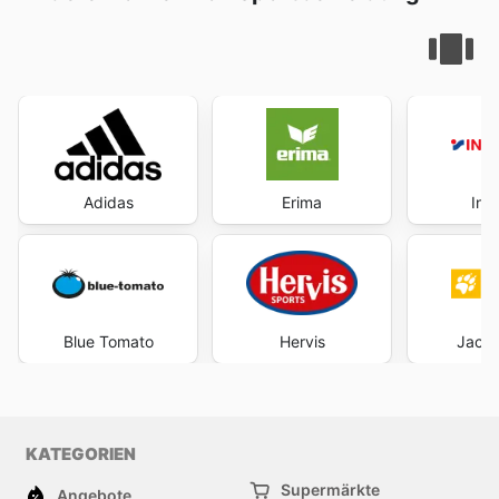
Adidas
Erima
Int
Blue Tomato
Hervis
Jack 
KATEGORIEN
Supermärkte
Angebote