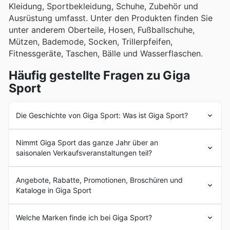
Kleidung, Sportbekleidung, Schuhe, Zubehör und
Ausrüstung umfasst. Unter den Produkten finden Sie
unter anderem Oberteile, Hosen, Fußballschuhe,
Mützen, Bademode, Socken, Trillerpfeifen,
Fitnessgeräte, Taschen, Bälle und Wasserflaschen.
Häufig gestellte Fragen zu Giga
Sport
Die Geschichte von Giga Sport: Was ist Giga Sport?
Die Firmengeschichte von Gigasport begann, als Carl
Nimmt Giga Sport das ganze Jahr über an
Kastner und Hermann Öhler 1873 in Troppau die
saisonalen Verkaufsveranstaltungen teil?
"Kastner & Öhler Kurzwarenhandlung" gründeten. Erst
1973 begann Kastner & Öhler, sich auf den Sportbereich
Ja, Giga Sport nimmt natürlich an zahlreichen saisonalen
zu spezialisieren und eröffnete das erste "Kastner &
Angebote, Rabatte, Promotionen, Broschüren und
Verkaufsveranstaltungen während des ganzen Jahres
Öhler Sporthaus" in Klagenfurt. Bald darauf, im Jahr
Kataloge in Giga Sport
teil, und Sie können alle aktuellen Angebote und
1994, wurde die Marke
Giga Sport
ins Leben gerufen,
Prospekte ganz einfach auf unserer Website finden.
um den Sportbereich deutlicher auf dem Markt zu
Giga Sport
ist eine österreichische
Sportbekleidungs-
Bevor Sie den nächsten Giga Sport Shop in Österreich
Welche Marken finde ich bei Giga Sport?
positionieren. In den folgenden Jahren ist es
Giga Sport
und Sportartikelkette mit Sitz in Graz, Österreich
. Das
besuchen, sollten Sie unbedingt unsere wöchentlichen
gelungen, zu einem der 5 größten