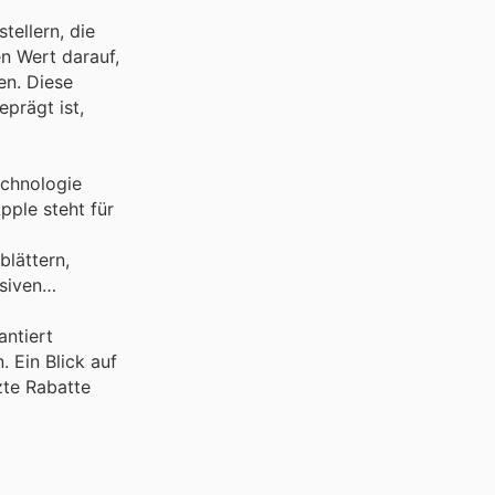
ellern, die
en Wert darauf,
en. Diese
eprägt ist,
echnologie
pple steht für
blättern,
siven
antiert
 Ein Blick auf
zte Rabatte