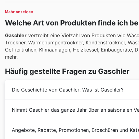
Mehr anzeigen
Welche Art von Produkten finde ich be
Gaschler
vertreibt eine Vielzahl von Produkten wie Wa
Trockner, Wärmepumpentrockner, Kondenstrockner, Wäsche
Gefriertruhen, Klimaanlagen, Heizkessel, Einbaugeräte, 
mehr.
Häufig gestellte Fragen zu Gaschler
Die Geschichte von Gaschler: Was ist Gaschler?
Gaschler
wurde vor Jahren in Österreich gegründet. 
Nimmt Gaschler das ganze Jahr über an saisonalen Ve
mit den leistungsfähigsten Haushaltsgeräten und Ele
internationalen Markt zu versorgen. In den folgenden
Ja, Gaschler nimmt jedes Jahr an zahlreichen saisonal
großen Anzahl von Produkten und der Eröffnung neuer 
Angebote, Rabatte, Promotionen, Broschüren und Kata
Entdecken Sie auf unserer Plattform aktuelle Flugblä