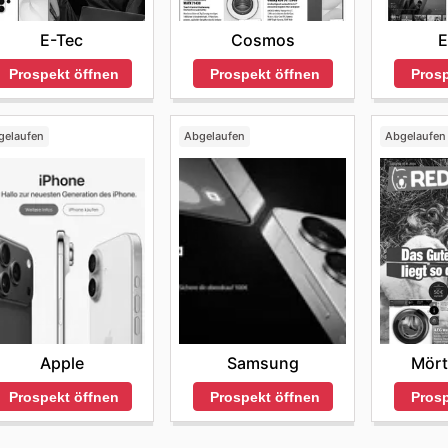
E-Tec
Cosmos
E
Prospekt öffnen
Prospekt öffnen
Prosp
gelaufen
Abgelaufen
Abgelaufen
Apple
Samsung
Mört
Prospekt öffnen
Prospekt öffnen
Prosp