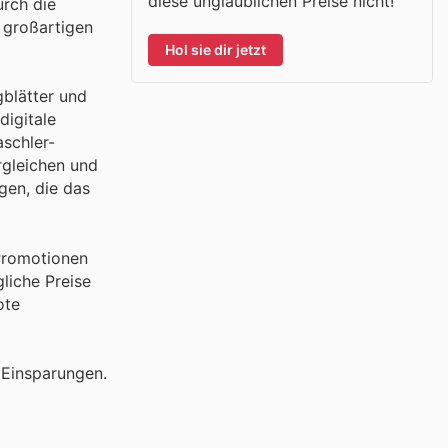
diese unglaublichen Preise nicht!
urch die
 großartigen
Hol sie dir jetzt
gblätter und
digitale
aschler-
rgleichen und
gen, die das
 Promotionen
liche Preise
ote
 Einsparungen.