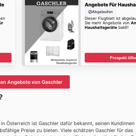
te
Angebote Für Hausha
Abgelaufen
den
Dieser Flugblatt ist abgela
ür
Sie mehr Angebote von
An
Haushaltsgeräte
bald!!
Prospekt öffn
ten Angebote von Gaschler
?
 in Österreich ist Gaschler dafür bekannt, seinen Kundinne
fähige Preise zu bieten. Viele schätzen Gaschler für das