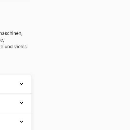
maschinen,
e,
e und vieles
e Kunden
 und
iner
bieten.
nd