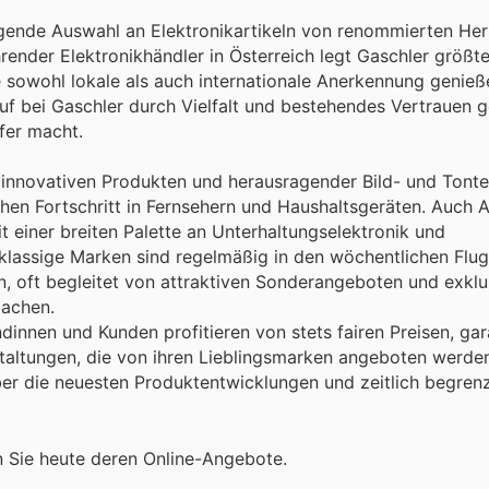
ende Auswahl an Elektronikartikeln von renommierten Herst
ührender Elektronikhändler in Österreich legt Gaschler größt
 sowohl lokale als auch internationale Anerkennung genieß
kauf bei Gaschler durch Vielfalt und bestehendes Vertrauen g
ufer macht.
 innovativen Produkten und herausragender Bild- und Tont
en Fortschritt in Fernsehern und Haushaltsgeräten. Auch A
 einer breiten Palette an Unterhaltungselektronik und
klassige Marken sind regelmäßig in den wöchentlichen Flug
, oft begleitet von attraktiven Sonderangeboten und exklu
machen.
undinnen und Kunden profitieren von stets fairen Preisen, gar
altungen, die von ihren Lieblingsmarken angeboten werden.
über die neuesten Produktentwicklungen und zeitlich begren
n Sie heute deren Online-Angebote.