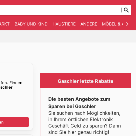
ARKT
BABY UND KIND
HAUSTIERE
ANDERE
MÖBEL & WOHN
Gaschler letzte Rabatte
ufen. Finden
schler
Die besten Angebote zum
Sparen bei Gaschler
Sie suchen nach Möglichkeiten,
in Ihrem örtlichen Elektronik
en
Geschäft Geld zu sparen? Dann
sind Sie hier genau richtig!