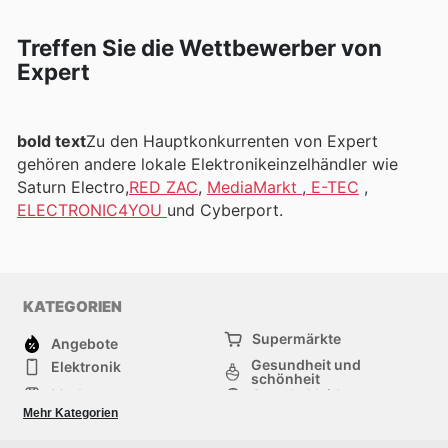
Treffen Sie die Wettbewerber von
Expert
bold text
Zu den Hauptkonkurrenten von Expert
gehören andere lokale Elektronikeinzelhändler wie
Saturn Electro,
RED ZAC
,
MediaMarkt
,
E-TEC
,
ELECTRONIC4YOU
und Cyberport.
KATEGORIEN
Supermärkte
Angebote
Gesundheit und
Elektronik
schönheit
Mode
Sportbekleidung
Baumarkt
Baby und kind
Mehr Kategorien
Haustiere
Andere