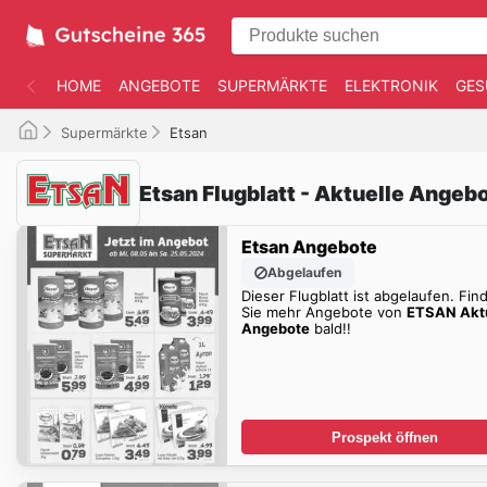
HOME
ANGEBOTE
SUPERMÄRKTE
ELEKTRONIK
GES
Supermärkte
Etsan
Etsan Flugblatt - Aktuelle Angeb
Etsan Angebote
Abgelaufen
Dieser Flugblatt ist abgelaufen. Fin
Sie mehr Angebote von
ETSAN Akt
Angebote
bald!!
Prospekt öffnen