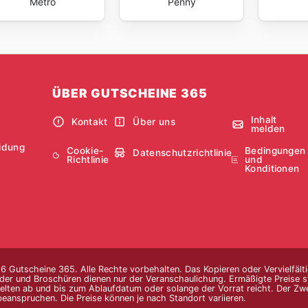
Metro
Penny
ÜBER GUTSCHEINE 365
Inhalt
Kontakt
Über uns
melden
idung
Cookie-
Bedingungen
Datenschutzrichtlinie
Richtlinie
und
Konditionen
 Gutscheine 365. Alle Rechte vorbehalten. Das Kopieren oder Vervielfälti
lder und Broschüren dienen nur der Veranschaulichung. Ermäßigte Preise st
elten ab und bis zum Ablaufdatum oder solange der Vorrat reicht. Der Zw
beanspruchen. Die Preise können je nach Standort variieren.