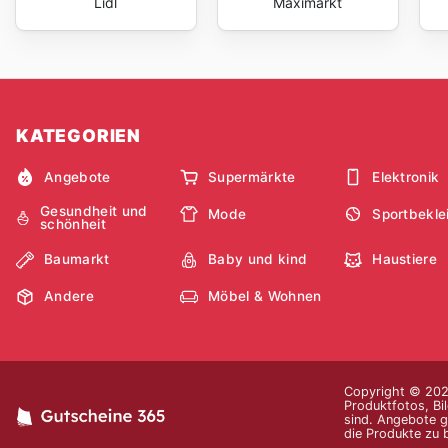
Lidl
Maximarkt
KATEGORIEN
Angebote
Supermärkte
Elektronik
Gesundheit und
Mode
Sportbekle
schönheit
Baumarkt
Baby und kind
Haustiere
Andere
Möbel & Wohnen
Copyright © 2026
Produktfotos, Bi
sind. Angebote g
die Produkte zu 