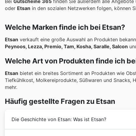
Bei
Gutscheine 365
finden Sie außerdem alle Angebote
oder
Etsan
in den sozialen Netzwerken folgen, können S
Welche Marken finde ich bei Etsan?
Etsan
verkauft eine große Auswahl an Produkten bekan
Peynoos, Lezza, Premio, Tam, Kosha, Saralle, Salcon
und
Welche Art von Produkten finde ich be
Etsan
bietet ein breites Sortiment an Produkten wie Obs
Tiefkühlkost, Molkereiprodukte, Süßwaren und Snacks, H
mehr.
Häufig gestellte Fragen zu Etsan
Die Geschichte von Etsan: Was ist Etsan?
Gegründet wurde
Etsan
1986 in Wien, Österreich, un