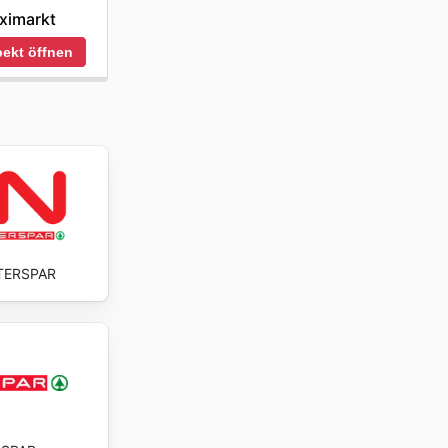
ximarkt
ekt öffnen
TERSPAR