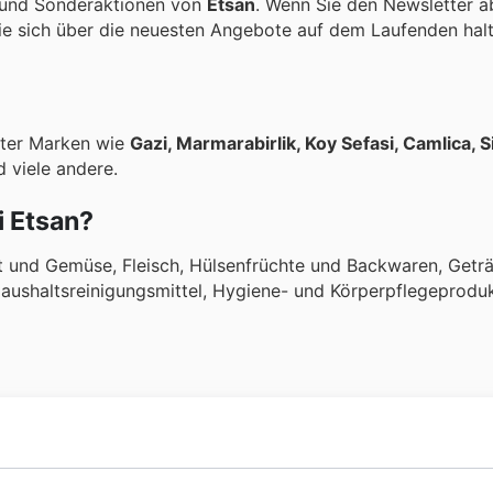
 und Sonderaktionen von
Etsan
. Wenn Sie den Newsletter a
ie sich über die neuesten Angebote auf dem Laufenden halt
nter Marken wie
Gazi, Marmarabirlik, Koy Sefasi, Camlica, S
 viele andere.
i Etsan?
t und Gemüse, Fleisch, Hülsenfrüchte und Backwaren, Getr
aushaltsreinigungsmittel, Hygiene- und Körperpflegeproduk
ter dem Namen "Aksoy". Seit seiner Gründung hatte
Etsan
da