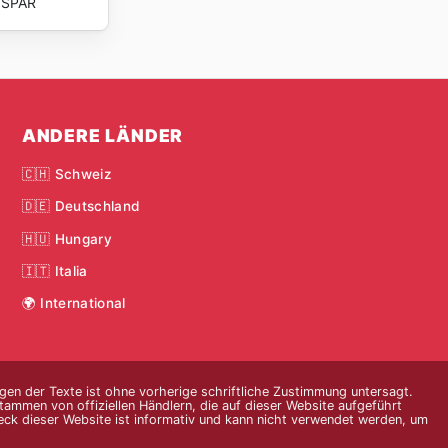
SPAR
ANDERE LÄNDER
🇨🇭 Schweiz
🇩🇪 Deutschland
🇭🇺 Hungary
🇮🇹 Italia
🌍 International
gen der Texte ist ohne vorherige schriftliche Zustimmung untersagt.
ammen von offiziellen Händlern, die auf dieser Website aufgeführt
eck dieser Website ist informativ und kann nicht verwendet werden, um