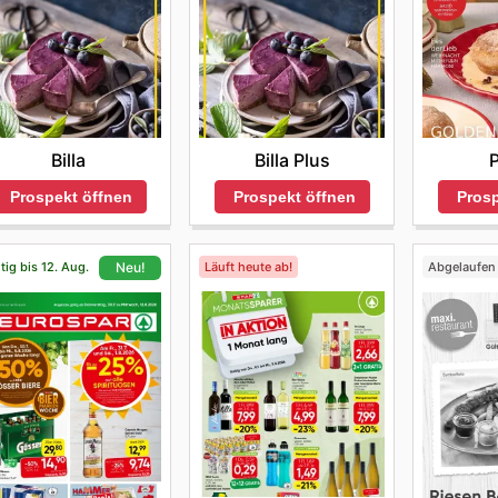
Billa
Billa Plus
Prospekt öffnen
Prospekt öffnen
Prosp
tig bis 12. Aug.
Läuft heute ab!
Abgelaufen
Neu!