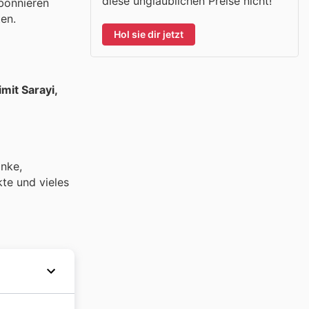
diese unglaublichen Preise nicht!
bonnieren
en.
Hol sie dir jetzt
imit Sarayi,
änke,
te und vieles
s Ziel,