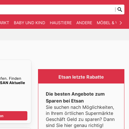
ARKT
BABY UND KIND
HAUSTIERE
ANDERE
MÖBEL & WOHN
Etsan letzte Rabatte
ufen. Finden
SAN Aktuelle
Die besten Angebote zum
Sparen bei Etsan
Sie suchen nach Möglichkeiten,
in Ihrem örtlichen Supermärkte
en
Geschäft Geld zu sparen? Dann
sind Sie hier genau richtig!