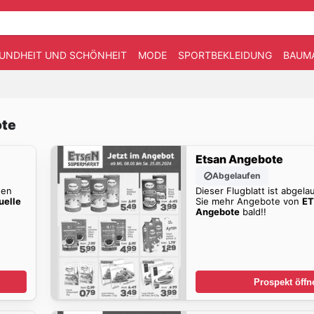
UNDHEIT UND SCHÖNHEIT
MODE
SPORTBEKLEIDUNG
BAUM
ote
Etsan Angebote
Abgelaufen
den
Dieser Flugblatt ist abgela
uelle
Sie mehr Angebote von
ET
Angebote
bald!!
Prospekt öffn