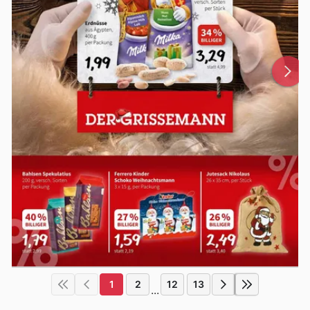
1
2
12
13
...