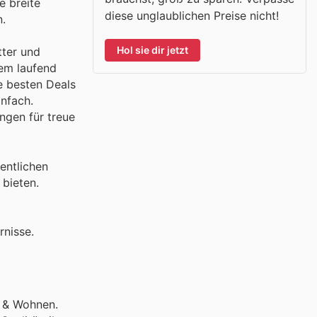
e breite
diese unglaublichen Preise nicht!
n.
Hol sie dir jetzt
tter und
em laufend
e besten Deals
infach.
ungen für treue
entlichen
 bieten.
rnisse.
l & Wohnen.