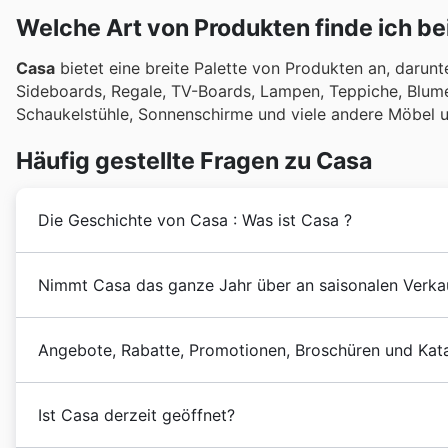
Welche Art von Produkten finde ich be
Casa
bietet eine breite Palette von Produkten an, darunte
Sideboards, Regale, TV-Boards, Lampen, Teppiche, Blumen
Schaukelstühle, Sonnenschirme und viele andere Möbel u
Häufig gestellte Fragen zu Casa
Die Geschichte von Casa : Was ist Casa ?
Casa
wurde in Österreich von Simone Waltner gegründ
Nimmt Casa das ganze Jahr über an saisonalen Verkau
gesetzt, innovative und qualitativ hochwertige Möbel
Im Laufe der Jahre hat
Casa
in der Region an Popular
Ja, Casa nimmt das ganze Jahr über an verschiedenen
Heute erreicht das Unternehmen viele Kunden über s
Angebote, Rabatte, Promotionen, Broschüren und Kat
Casa Flugblätter
,
wöchentlichen Angebote
und
Bro
Ausstellungsfläche.
Anlaufstelle. Bevor Sie Casa besuchen, stöbern Sie hi
Casa
ist ein österreichischer
Möbelhändler
mit Sitz in
Frühlingsverkauf
,
Sommerangebote
,
Schulanfang
,
H
Ist Casa derzeit geöffnet?
Hohenems und eine Online-Plattform, auf der die Ku
wichtigsten Shopping-Events wie
Halloween
,
Black F
finden können.