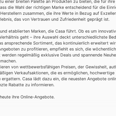
u einer breiten Palette an Produkten zu bieten, die für ihre 
dass die Wahl der richtigen Marke entscheidend für die Einr
t Herstellern zusammen, die ihre Werte in Bezug auf Exzelle
rlebnis, das von Vertrauen und Zufriedenheit geprägt ist.
und etablierten Marken, die Casa führt. Ob es um innovati
-Verhältnis geht – ihre Auswahl deckt unterschiedlichste Be
as ansprechende Sortiment, das kontinuierlich erweitert wi
geboten zu profitieren, empfiehlt es sich, die wöchentlich
t werden regelmäßig exklusive Deals und spannende Neuhe
r machen.
fitieren von wettbewerbsfähigen Preisen, der Gewissheit, au
ßigen Verkaufsaktionen, die es ermöglichen, hochwertige
ergattern. Casa lädt dazu ein, die neuesten Angebote onli
zte Rabatte zu informieren.
 heute ihre Online-Angebote.