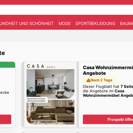
UNDHEIT UND SCHÖNHEIT
MODE
SPORTBEKLEIDUNG
BAUM
te
Casa Wohnzimmerm
Angebote
Noch 2 Tage
Dieser Flugblatt hat
7 Seit
die Angebote im
Casa
decke
Wohnzimmermöbel Angeb
Prospekt öffn