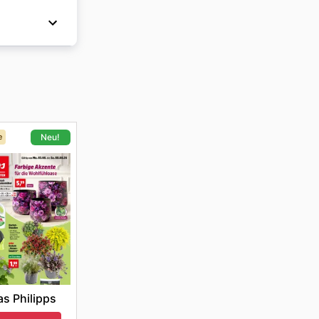
8:00 Uhr
n Einkauf
jahr
käufen
ale
e
Neu!
s Philipps