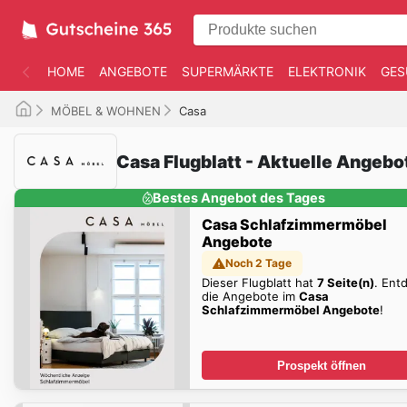
HOME
ANGEBOTE
SUPERMÄRKTE
ELEKTRONIK
GES
MÖBEL & WOHNEN
Casa
Casa Flugblatt - Aktuelle Angebo
Bestes Angebot des Tages
Casa Schlafzimmermöbel
Angebote
Noch 2 Tage
Dieser Flugblatt hat
7 Seite(n)
. Ent
die Angebote im
Casa
Schlafzimmermöbel Angebote
!
Prospekt öffnen