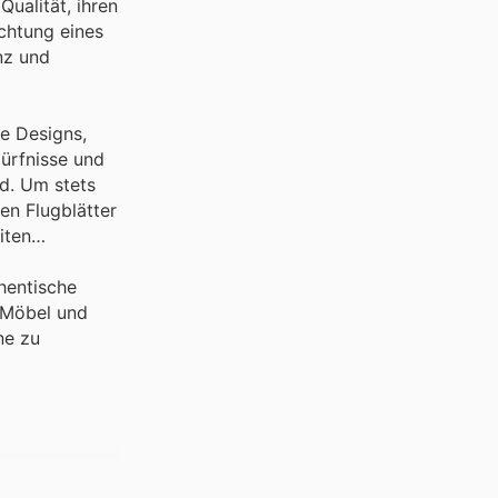
Qualität, ihren
ichtung eines
nz und
ve Designs,
dürfnisse und
rd. Um stets
en Flugblätter
iten
thentische
 Möbel und
ne zu