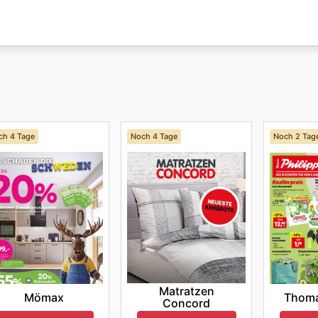
onderheiten wie der
Nationalfeiertag
im Oktober und der
Betriebszeiten sind von Montag bis Freitag von 9:00 bis 1
t. So verpassen Sie keine Sparmöglichkeit und können Ihre
szeiten können sich an Feiertagen wie Weihnachten und Neu
inkaufen und von exklusiven Angeboten und saisonalen Ver
vice an. Kunden können ihre Produkte auch in der
Casa
-Fili
ch 4 Tage
Noch 4 Tage
Noch 2 Tag
Matratzen
Mömax
Thoma
Concord