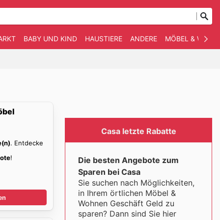
ARKT
BABY UND KIND
HAUSTIERE
ANDERE
MÖBEL & WOHN
öbel
Casa letzte Rabatte
e(n)
. Entdecke
ote
!
Die besten Angebote zum
Sparen bei Casa
Sie suchen nach Möglichkeiten,
in Ihrem örtlichen Möbel &
en
Wohnen Geschäft Geld zu
sparen? Dann sind Sie hier