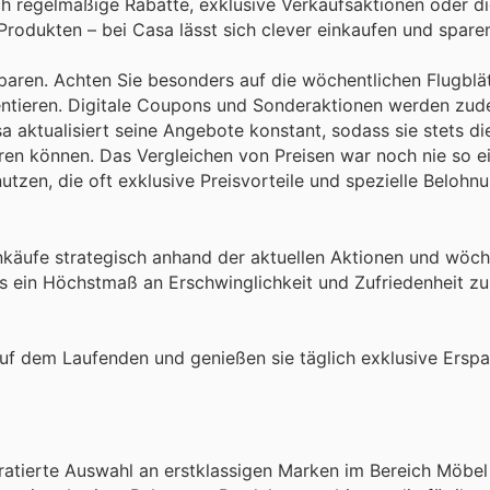
ch regelmäßige Rabatte, exklusive Verkaufsaktionen oder di
rodukten – bei Casa lässt sich clever einkaufen und spare
paren. Achten Sie besonders auf die wöchentlichen Flugblä
entieren. Digitale Coupons und Sonderaktionen werden zud
a aktualisiert seine Angebote konstant, sodass sie stets di
ren können. Das Vergleichen von Preisen war noch nie so e
nutzen, die oft exklusive Preisvorteile und spezielle Belohn
inkäufe strategisch anhand der aktuellen Aktionen und wöch
ts ein Höchstmaß an Erschwinglichkeit und Zufriedenheit zu
uf dem Laufenden und genießen sie täglich exklusive Erspa
uratierte Auswahl an erstklassigen Marken im Bereich Möbe