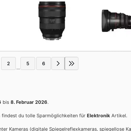
2
5
6
...
6
bis
8. Februar 2026
.
findest du tolle Sparmöglichkeiten für
Elektronik
Artikel.
nter Kameras (digitale Spiegelreflexkameras, spiegellose K