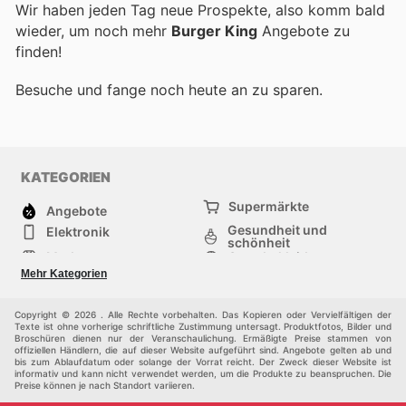
Wir haben jeden Tag neue Prospekte, also komm bald
wieder, um noch mehr
Burger King
Angebote zu
finden!
Besuche
und fange noch heute an zu sparen.
KATEGORIEN
Supermärkte
Angebote
Gesundheit und
Elektronik
schönheit
Mode
Sportbekleidung
Baumarkt
Baby und kind
Mehr Kategorien
Haustiere
Andere
Möbel & Wohnen
Copyright © 2026 . Alle Rechte vorbehalten. Das Kopieren oder Vervielfältigen der
Texte ist ohne vorherige schriftliche Zustimmung untersagt. Produktfotos, Bilder und
Broschüren dienen nur der Veranschaulichung. Ermäßigte Preise stammen von
offiziellen Händlern, die auf dieser Website aufgeführt sind. Angebote gelten ab und
bis zum Ablaufdatum oder solange der Vorrat reicht. Der Zweck dieser Website ist
informativ und kann nicht verwendet werden, um die Produkte zu beanspruchen. Die
Preise können je nach Standort variieren.