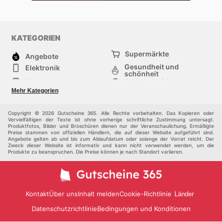
KATEGORIEN
Supermärkte
Angebote
Gesundheit und
Elektronik
schönheit
Mode
Sportbekleidung
Baumarkt
Baby und kind
Mehr Kategorien
Haustiere
Andere
Möbel & Wohnen
Copyright © 2026 Gutscheine 365. Alle Rechte vorbehalten. Das Kopieren oder
Vervielfältigen der Texte ist ohne vorherige schriftliche Zustimmung untersagt.
Produktfotos, Bilder und Broschüren dienen nur der Veranschaulichung. Ermäßigte
Preise stammen von offiziellen Händlern, die auf dieser Website aufgeführt sind.
Angebote gelten ab und bis zum Ablaufdatum oder solange der Vorrat reicht. Der
Zweck dieser Website ist informativ und kann nicht verwendet werden, um die
Produkte zu beanspruchen. Die Preise können je nach Standort variieren.
Kontakt
Über uns
Inhalt melden
Cookie-Richtlinie
Länder
Datenschutzrichtlinie
Bedingungen und Konditionen