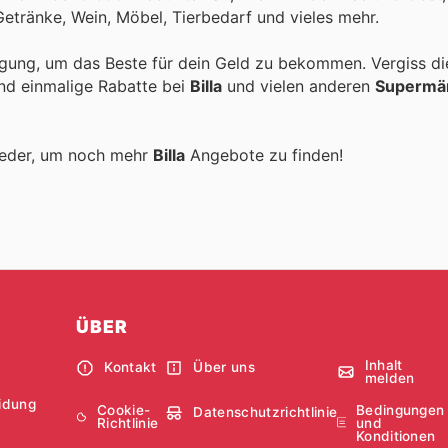
 Getränke, Wein, Möbel, Tierbedarf und vieles mehr.
igung, um das Beste für dein Geld zu bekommen. Vergiss di
und einmalige Rabatte bei
Billa
und vielen anderen
Supermä
ieder, um noch mehr
Billa
Angebote zu finden!
ÜBER
Inhalt
Kontakt
Über uns
melden
idung
Cookie-
Bedingungen
Datenschutzrichtlinie
Richtlinie
und
Konditionen